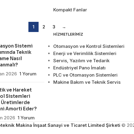
Kompakt Fanlar
1
2
3
→
HIZMETLERIMIZ
asyon Sistemi
Otomasyon ve Kontrol Sistemleri
ımında Teknik
Enerji ve Verimlilik Sistemleri
ame Nasıl
Servis, Yazılım ve Tedarik
lanmalı?
Endüstriyel Pano İmalatı
san 2026
1 Yorum
PLC ve Otomasyon Sistemleri
Makine Bakım ve Teknik Servis
ik ve Hareket
ol Sistemleri
 Üretimlerde
ni Amorti Eder?
an 2026
1 Yorum
teknik Makina İnşaat Sanayi ve Ticaret Limited Şirketi
© 20