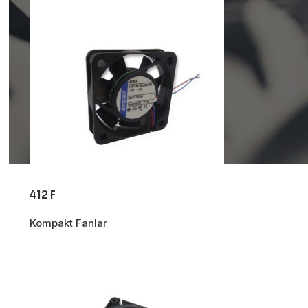
OTOMASYON VE
KONTROL SISTEMLERI
412 F
Endüstriyel Pano
İmalatı
Kompakt Fanlar
PLC ve Otomasyon
Sistemleri
Makine Otomasyonu
Proses Otomasyonu