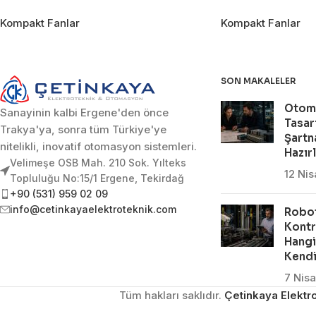
Kompakt Fanlar
Kompakt Fanlar
SON MAKALELER
Otom
Sanayinin kalbi Ergene'den önce
Tasar
Trakya'ya, sonra tüm Türkiye'ye
Şartn
nitelikli, inovatif otomasyon sistemleri.
Hazır
Velimeşe OSB Mah. 210 Sok. Yılteks
12 Ni
Topluluğu No:15/1 Ergene, Tekirdağ
+90 (531) 959 02 09
info@cetinkayaelektroteknik.com
Robot
Kontr
Hangi
Kendi
7 Nis
Tüm hakları saklıdır.
Çetinkaya Elektro