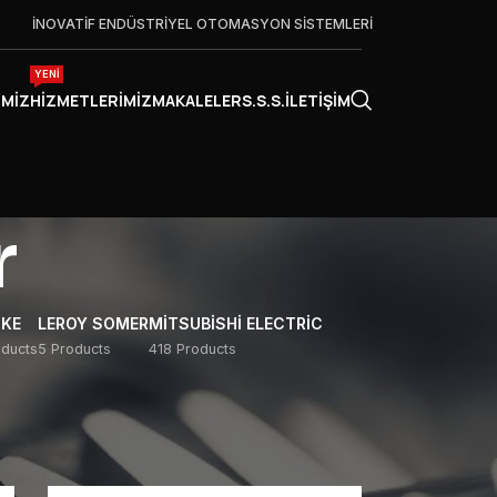
İNOVATİF ENDÜSTRİYEL OTOMASYON SİSTEMLERİ
YENİ
IMIZ
HIZMETLERIMIZ
MAKALELER
S.S.S.
İLETIŞIM
r
KE
LEROY SOMER
MITSUBISHI ELECTRIC
ducts
5 Products
418 Products
40
60