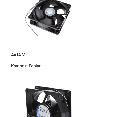
SCADA ve HMI
Sistemleri
Otomasyon Sistemleri
Tasarımı
Robotik ve Hareket
Kontrol Sistemleri
Sensör,
Enstrümantasyon ve
4414 M
Ölçüm Sistemleri
Kompakt Fanlar