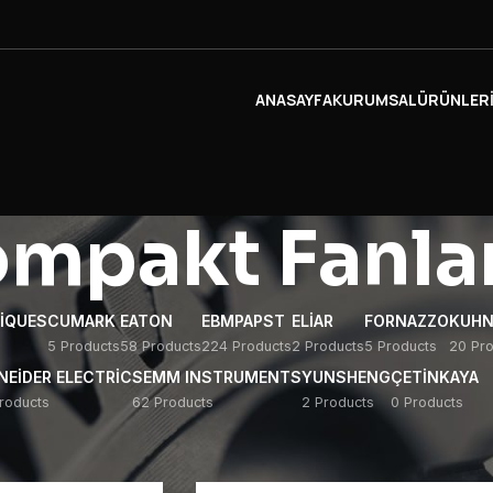
ANASAYFA
KURUMSAL
ÜRÜNLER
mpakt Fanla
IQUES
CUMARK
EATON
EBMPAPST
ELIAR
FORNAZZO
KUHN
5 Products
58 Products
224 Products
2 Products
5 Products
20 Pro
EIDER ELECTRIC
SEMM INSTRUMENTS
YUNSHENG
ÇETINKAYA
roducts
62 Products
2 Products
0 Products
Show
20