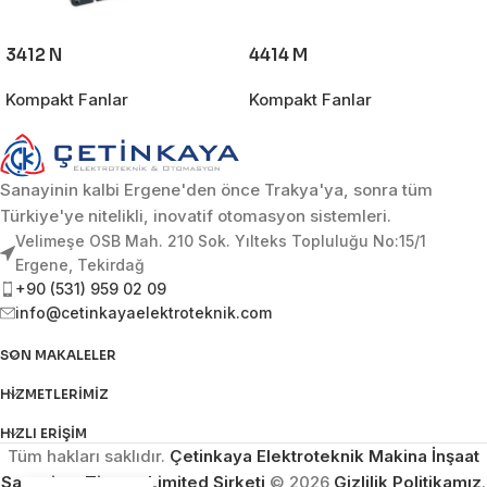
3412 N
4414 M
Kompakt Fanlar
Kompakt Fanlar
Sanayinin kalbi Ergene'den önce Trakya'ya, sonra tüm
Türkiye'ye nitelikli, inovatif otomasyon sistemleri.
Velimeşe OSB Mah. 210 Sok. Yılteks Topluluğu No:15/1
Ergene, Tekirdağ
+90 (531) 959 02 09
info@cetinkayaelektroteknik.com
SON MAKALELER
HIZMETLERIMIZ
HIZLI ERIŞIM
Tüm hakları saklıdır.
Çetinkaya Elektroteknik Makina İnşaat
Sanayi ve Ticaret Limited Şirketi
© 2026
Gizlilik Politikamız
.