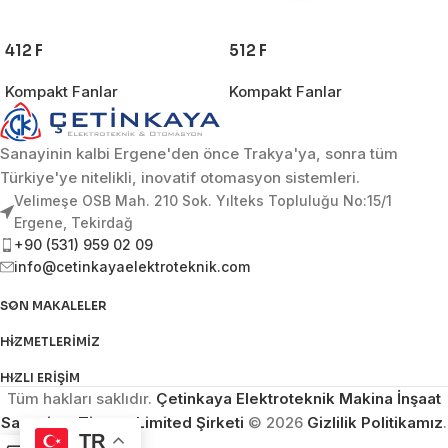
412 F
512 F
Kompakt Fanlar
Kompakt Fanlar
Sanayinin kalbi Ergene'den önce Trakya'ya, sonra tüm
Türkiye'ye nitelikli, inovatif otomasyon sistemleri.
Velimeşe OSB Mah. 210 Sok. Yılteks Topluluğu No:15/1
Ergene, Tekirdağ
+90 (531) 959 02 09
info@cetinkayaelektroteknik.com
SON MAKALELER
HIZMETLERIMIZ
HIZLI ERIŞIM
Tüm hakları saklıdır.
Çetinkaya Elektroteknik Makina İnşaat
Sanayi ve Ticaret Limited Şirketi
© 2026
Gizlilik Politikamız
.
TR