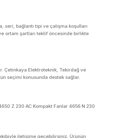
SCADA ve HMI
Sistemleri
Otomasyon Sistemleri
eri, bağlantı tipi ve çalışma koşulları
Tasarımı
 ortam şartları teklif öncesinde birlikte
Robotik ve Hareket
Kontrol Sistemleri
Sensör,
Enstrümantasyon ve
Ölçüm Sistemleri
r. Çetinkaya Elektroteknik, Tekirdağ ve
ürün seçimi konusunda destek sağlar.
4650 Z 230 AC Kompakt Fanlar 4656 N 230
ibiyle iletişime geçebilirsiniz. Ürünün