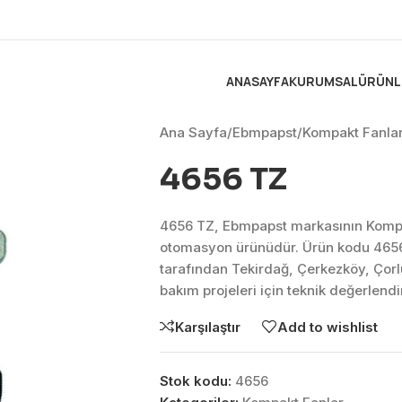
ANASAYFA
KURUMSAL
ÜRÜNL
Ana Sayfa
/
Ebmpapst
/
Kompakt Fanla
4656 TZ
4656 TZ, Ebmpapst markasının Kompa
otomasyon ürünüdür. Ürün kodu 4656
tarafından Tekirdağ, Çerkezköy, Çor
bakım projeleri için teknik değerlen
Karşılaştır
Add to wishlist
Stok kodu:
4656