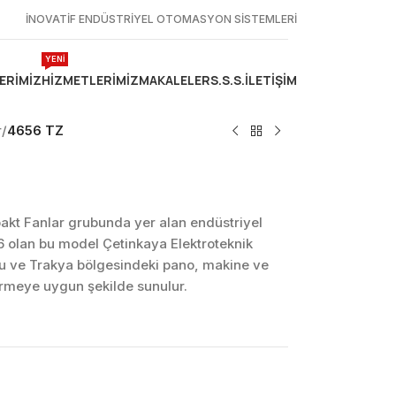
İNOVATİF ENDÜSTRİYEL OTOMASYON SİSTEMLERİ
YENİ
ERIMIZ
HIZMETLERIMIZ
MAKALELER
S.S.S.
İLETIŞIM
r
/
4656 TZ
kt Fanlar grubunda yer alan endüstriyel
 olan bu model Çetinkaya Elektroteknik
lu ve Trakya bölgesindeki pano, makine ve
dirmeye uygun şekilde sunulur.