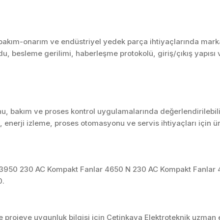
kım-onarım ve endüstriyel yedek parça ihtiyaçlarında marka, s
u, besleme gerilimi, haberleşme protokolü, giriş/çıkış yapısı ve
u, bakım ve proses kontrol uygulamalarında değerlendirilebili
enerji izleme, proses otomasyonu ve servis ihtiyaçları için 
 3950 230 AC Kompakt Fanlar 4650 N 230 AC Kompakt Fanlar 
0.
projeye uygunluk bilgisi için Çetinkaya Elektroteknik uzman ek