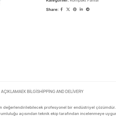
Kategoriler:
Kompakt Fanlar
Share:
AÇIKLAMA
EK BILGI
SHIPPING AND DELIVERY
in değerlendirilebilecek profesyonel bir endüstriyel çözümdü
yumluluğu açısından teknik ekip tarafından incelenmeye uygu