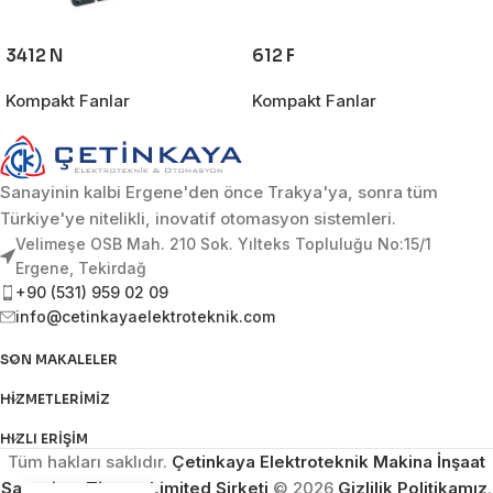
3412 N
612 F
Kompakt Fanlar
Kompakt Fanlar
Sanayinin kalbi Ergene'den önce Trakya'ya, sonra tüm
Türkiye'ye nitelikli, inovatif otomasyon sistemleri.
Velimeşe OSB Mah. 210 Sok. Yılteks Topluluğu No:15/1
Ergene, Tekirdağ
+90 (531) 959 02 09
info@cetinkayaelektroteknik.com
SON MAKALELER
HIZMETLERIMIZ
HIZLI ERIŞIM
Tüm hakları saklıdır.
Çetinkaya Elektroteknik Makina İnşaat
Sanayi ve Ticaret Limited Şirketi
© 2026
Gizlilik Politikamız
.