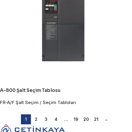
A-800 Şalt Seçim Tablosu
FR-A/F Şalt Seçim / Seçim Tabloları
1
2
3
4
…
19
20
21
→