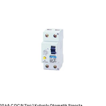
10 kA C DC N Tipi 1 Kutuplu Otomatik Sigorta