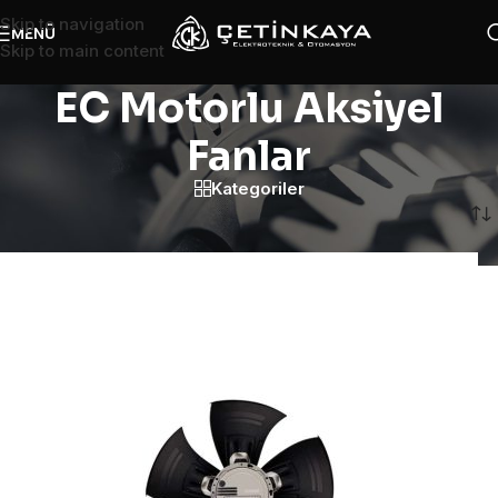
Skip to navigation
MENÜ
Skip to main content
EC Motorlu Aksiyel
Fanlar
Kategoriler
Ana Sayfa
/
Ebmpapst
/
EC Motorlu Aksiyel Fanlar