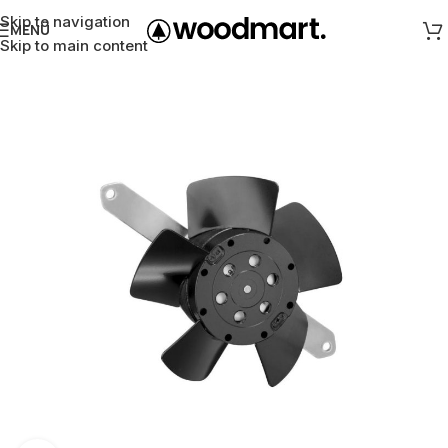
Skip to navigation
MENÜ
Skip to main content