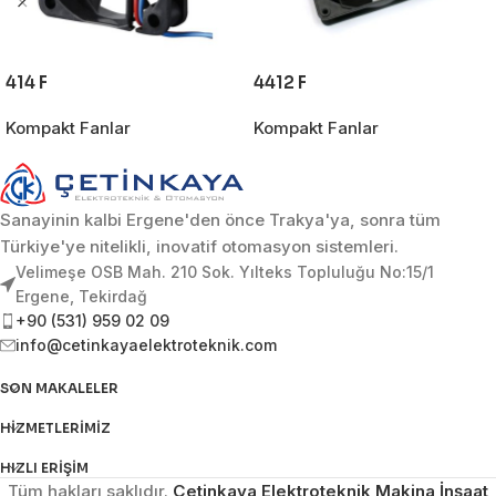
414 F
4412 F
Kompakt Fanlar
Kompakt Fanlar
Sanayinin kalbi Ergene'den önce Trakya'ya, sonra tüm
Türkiye'ye nitelikli, inovatif otomasyon sistemleri.
Velimeşe OSB Mah. 210 Sok. Yılteks Topluluğu No:15/1
Ergene, Tekirdağ
+90 (531) 959 02 09
info@cetinkayaelektroteknik.com
SON MAKALELER
HIZMETLERIMIZ
HIZLI ERIŞIM
Tüm hakları saklıdır.
Çetinkaya Elektroteknik Makina İnşaat