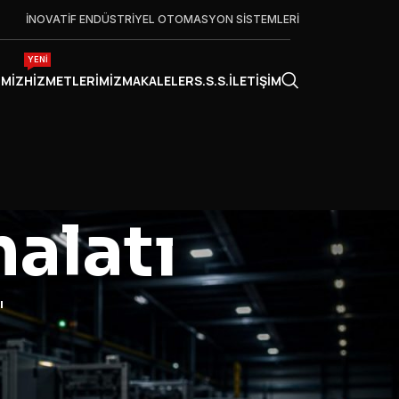
İNOVATİF ENDÜSTRİYEL OTOMASYON SİSTEMLERİ
YENİ
IMIZ
HIZMETLERIMIZ
MAKALELER
S.S.S.
İLETIŞIM
alatı
ı