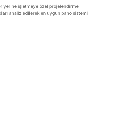
ler yerine işletmeye özel projelendirme
SCADA ve HMI
oları analiz edilerek en uygun pano sistemi
Sistemleri
Otomasyon Sistemleri
Tasarımı
Robotik ve Hareket
Kontrol Sistemleri
Sensör,
Enstrümantasyon ve
Ölçüm Sistemleri