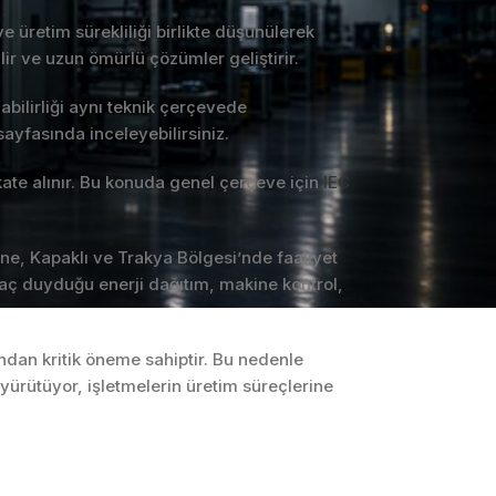
e üretim sürekliliği birlikte düşünülerek
lir ve uzun ömürlü çözümler geliştirir.
bilirliği aynı teknik çerçevede
ayfasında inceleyebilirsiniz.
kate alınır. Bu konuda genel çerçeve için
IEC
ne, Kapaklı ve Trakya Bölgesi’nde faaliyet
OTOMASYON VE
yaç duyduğu enerji dağıtım, makine kontrol,
KONTROL SISTEMLERI
Endüstriyel Pano
İmalatı
sından kritik öneme sahiptir. Bu nedenle
rütüyor, işletmelerin üretim süreçlerine
PLC ve Otomasyon
Sistemleri
Makine Otomasyonu
Proses Otomasyonu