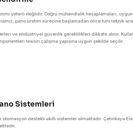
nımı yeterli değildir. Doğru mühendislik hesaplamaları, uygun 
irmamız, pano üretim sürecine başlamadan önce tüm teknik analiz
terleri ve endüstriyel güvenlik gereklilikleri dikkate alınır. Kul
ponentleri tesisin çalışma yapısına uygun şekilde seçilir.
ano Sistemleri
k otomasyon destekli akıllı sistemler almaktadır. Çetinkaya Elek
ektedir.