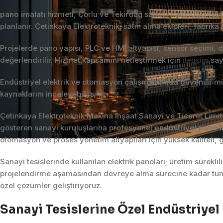
pano imalatı
hizmeti, Çorlu ve Tekirdağ sanayi hattındaki fabrik
planlanır. Çetinkaya Elektroteknik; satın alma ekipleri, fabrika
Projelerde pano yapısı, PLC ve HMI altyapısı, sensör seçimi, 
değerlendirilir. Hizmet kapsamını netleştirmek için
iletişim
say
Endüstriyel elektrik ve otomasyon çalışmalarında güvenilir müh
kaynaklarını inceleyebilirsiniz.
Çetinkaya Elektroteknik Makina İnşaat Sanayi ve Ticaret Limit
gösteren sanayi kuruluşlarına profesyonel
endüstriyel pano i
otomasyon ve proses yönetim altyapıları için yüksek kaliteli, 
Sanayi tesislerinde kullanılan elektrik panoları; üretim sürekli
projelendirme aşamasından devreye alma sürecine kadar tüm o
özel çözümler geliştiriyoruz.
Sanayi Tesislerine Özel Endüstriye