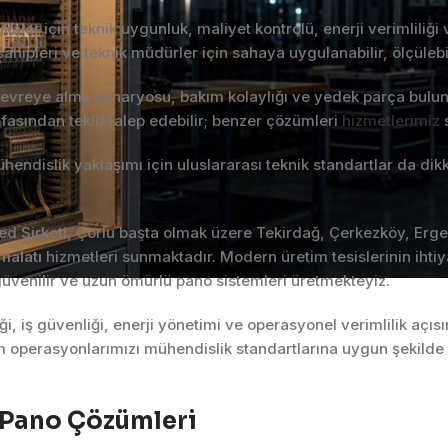
alar için teknik uygunluk, maliyet kontrolü, enerji verimliliği v
 sahipleri ve teknik müdürler için sahaya uygulanabilir, ölçülebi
devreye alma senaryosu, bakım kolaylığı ve yedek parça buluna
fasından teklif talep edebilir; benzer çözümleri
hizmetlerimiz
s
endislik yaklaşımı için uluslararası teknik standartlar da dik
ed Şirketi, Çorlu başta olmak üzere Tekirdağ, Çerkezköy, Erge
malatı
hizmetleri sunmaktadır. Modern üretim tesislerinin ihti
güvenilir ve uzun ömürlü pano sistemleri üretmekteyiz.
liği, iş güvenliği, enerji yönetimi ve operasyonel verimlilik açı
perasyonlarımızı mühendislik standartlarına uygun şekilde yü
l Pano Çözümleri