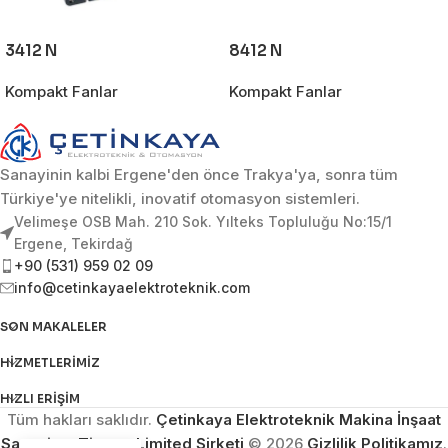
3412 N
8412 N
Kompakt Fanlar
Kompakt Fanlar
Sanayinin kalbi Ergene'den önce Trakya'ya, sonra tüm
Türkiye'ye nitelikli, inovatif otomasyon sistemleri.
Velimeşe OSB Mah. 210 Sok. Yılteks Topluluğu No:15/1
Ergene, Tekirdağ
+90 (531) 959 02 09
info@cetinkayaelektroteknik.com
SON MAKALELER
HIZMETLERIMIZ
HIZLI ERIŞIM
Tüm hakları saklıdır.
Çetinkaya Elektroteknik Makina İnşaat
Sanayi ve Ticaret Limited Şirketi
© 2026
Gizlilik Politikamız
.