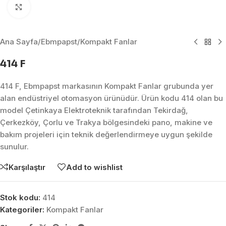
Click to enlarge
Ana Sayfa
/
Ebmpapst
/
Kompakt Fanlar
414 F
414 F, Ebmpapst markasının Kompakt Fanlar grubunda yer
alan endüstriyel otomasyon ürünüdür. Ürün kodu 414 olan bu
model Çetinkaya Elektroteknik tarafından Tekirdağ,
Çerkezköy, Çorlu ve Trakya bölgesindeki pano, makine ve
bakım projeleri için teknik değerlendirmeye uygun şekilde
sunulur.
Karşılaştır
Add to wishlist
Stok kodu:
414
Kategoriler:
Kompakt Fanlar