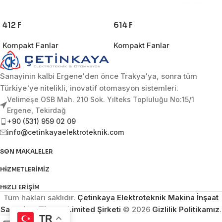
412 F
614 F
Kompakt Fanlar
Kompakt Fanlar
Sanayinin kalbi Ergene'den önce Trakya'ya, sonra tüm
Türkiye'ye nitelikli, inovatif otomasyon sistemleri.
Velimeşe OSB Mah. 210 Sok. Yılteks Topluluğu No:15/1
Ergene, Tekirdağ
+90 (531) 959 02 09
info@cetinkayaelektroteknik.com
SON MAKALELER
HIZMETLERIMIZ
HIZLI ERIŞIM
Tüm hakları saklıdır.
Çetinkaya Elektroteknik Makina İnşaat
Sanayi ve Ticaret Limited Şirketi
© 2026
Gizlilik Politikamız
.
TR