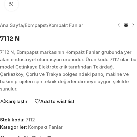
Click to enlarge
Ana Sayfa
/
Ebmpapst
/
Kompakt Fanlar
7112 N
7112 N, Ebmpapst markasının Kompakt Fanlar grubunda yer
alan endüstriyel otomasyon ürünüdür. Ürün kodu 7112 olan bu
model Çetinkaya Elektroteknik tarafından Tekirdağ,
Çerkezköy, Çorlu ve Trakya bölgesindeki pano, makine ve
bakım projeleri için teknik değerlendirmeye uygun şekilde
sunulur.
Karşılaştır
Add to wishlist
Stok kodu:
7112
Kategoriler:
Kompakt Fanlar