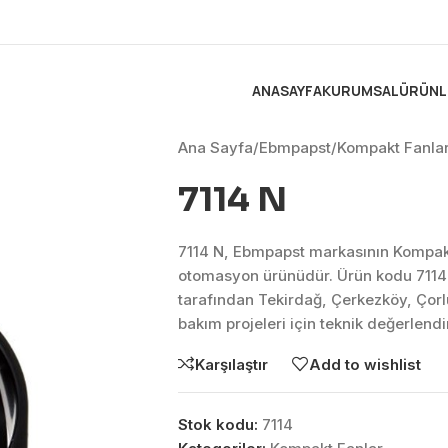
ANASAYFA
KURUMSAL
ÜRÜNL
Ana Sayfa
/
Ebmpapst
/
Kompakt Fanla
7114 N
7114 N, Ebmpapst markasının Kompakt
otomasyon ürünüdür. Ürün kodu 7114 
tarafından Tekirdağ, Çerkezköy, Çor
bakım projeleri için teknik değerlen
Karşılaştır
Add to wishlist
Stok kodu:
7114