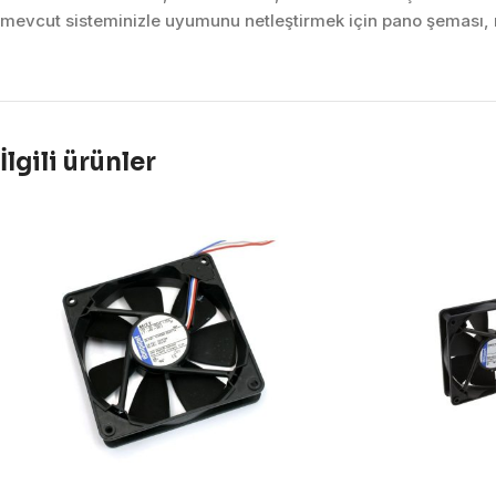
mevcut sisteminizle uyumunu netleştirmek için pano şeması, m
İlgili ürünler