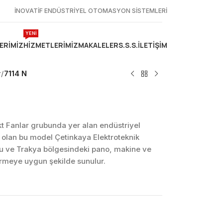
İNOVATİF ENDÜSTRİYEL OTOMASYON SİSTEMLERİ
YENİ
ERIMIZ
HIZMETLERIMIZ
MAKALELER
S.S.S.
İLETIŞIM
r
/
7114 N
 Fanlar grubunda yer alan endüstriyel
olan bu model Çetinkaya Elektroteknik
lu ve Trakya bölgesindeki pano, makine ve
dirmeye uygun şekilde sunulur.