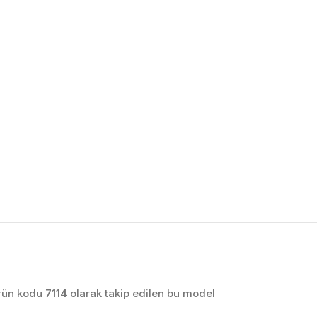
OTOMASYON VE
KONTROL SISTEMLERI
Endüstriyel Pano
İmalatı
PLC ve Otomasyon
Sistemleri
Makine Otomasyonu
Ürün kodu
7114
olarak takip edilen bu model
Proses Otomasyonu