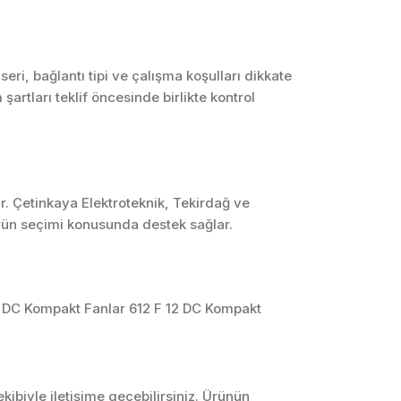
SCADA ve HMI
Sistemleri
Otomasyon Sistemleri
i, bağlantı tipi ve çalışma koşulları dikkate
Tasarımı
artları teklif öncesinde birlikte kontrol
Robotik ve Hareket
Kontrol Sistemleri
Sensör,
Enstrümantasyon ve
Ölçüm Sistemleri
r. Çetinkaya Elektroteknik, Tekirdağ ve
ürün seçimi konusunda destek sağlar.
4 DC Kompakt Fanlar 612 F 12 DC Kompakt
ibiyle iletişime geçebilirsiniz. Ürünün