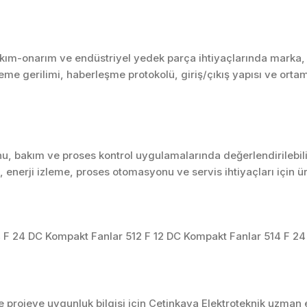
ım-onarım ve endüstriyel yedek parça ihtiyaçlarında marka, ser
me gerilimi, haberleşme protokolü, giriş/çıkış yapısı ve ortam ş
u, bakım ve proses kontrol uygulamalarında değerlendirilebili
enerji izleme, proses otomasyonu ve servis ihtiyaçları için 
 F 24 DC Kompakt Fanlar 512 F 12 DC Kompakt Fanlar 514 F 2
projeye uygunluk bilgisi için Çetinkaya Elektroteknik uzman ek