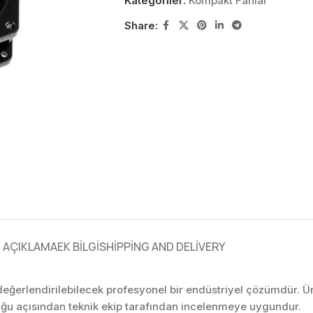
Kategoriler:
Kompakt Fanlar
Share:
AÇIKLAMA
EK BILGI
SHIPPING AND DELIVERY
 değerlendirilebilecek profesyonel bir endüstriyel çözümdür. 
ğu açısından teknik ekip tarafından incelenmeye uygundur.