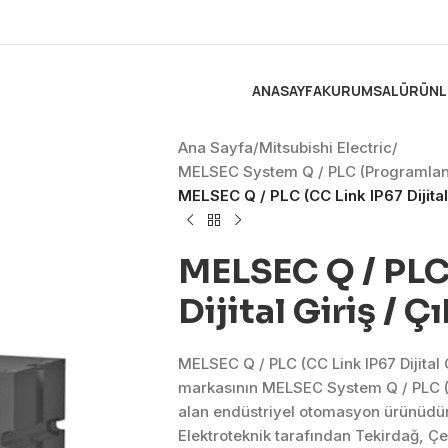
ANASAYFA
KURUMSAL
ÜRÜNL
Ana Sayfa
/
Mitsubishi Electric
/
MELSEC System Q / PLC (Programlanabi
MELSEC Q / PLC (CC Link IP67 Dijital 
MELSEC Q / PLC
Dijital Giriş / Ç
MELSEC Q / PLC (CC Link IP67 Dijital G
markasının MELSEC System Q / PLC (P
alan endüstriyel otomasyon ürünüdür
Elektroteknik tarafından Tekirdağ, Ç