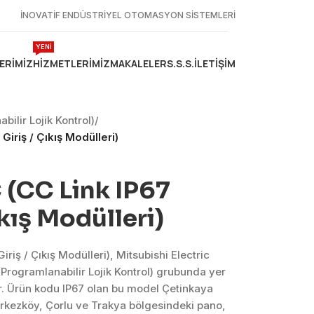
İNOVATİF ENDÜSTRİYEL OTOMASYON SİSTEMLERİ
YENİ
ERIMIZ
HIZMETLERIMIZ
MAKALELER
S.S.S.
İLETIŞIM
lir Lojik Kontrol)
/
Giriş / Çıkış Modülleri)
 (CC Link IP67
ıkış Modülleri)
iriş / Çıkış Modülleri), Mitsubishi Electric
rogramlanabilir Lojik Kontrol) grubunda yer
. Ürün kodu IP67 olan bu model Çetinkaya
erkezköy, Çorlu ve Trakya bölgesindeki pano,