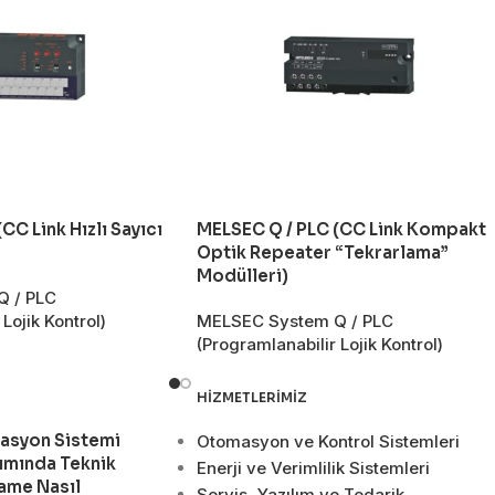
CC Link Hızlı Sayıcı
MELSEC Q / PLC (CC Link Kompakt
Optik Repeater “Tekrarlama”
Modülleri)
 / PLC
Lojik Kontrol)
MELSEC System Q / PLC
(Programlanabilir Lojik Kontrol)
HIZMETLERIMIZ
asyon Sistemi
Otomasyon ve Kontrol Sistemleri
ımında Teknik
Enerji ve Verimlilik Sistemleri
ame Nasıl
Servis, Yazılım ve Tedarik