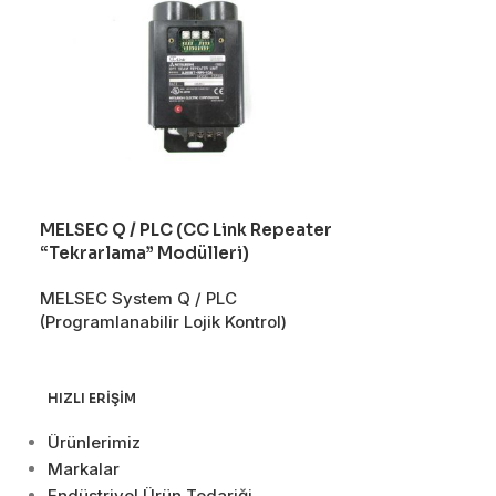
MELSEC Q / PLC (CC Link Repeater
MELSEC Q / P
“Tekrarlama” Modülleri)
Fiber Optik K
185/230)
MELSEC System Q / PLC
(Programlanabilir Lojik Kontrol)
MELSEC Syste
(Programlanabil
HIZLI ERIŞIM
Ürünlerimiz
Markalar
Endüstriyel Ürün Tedariği