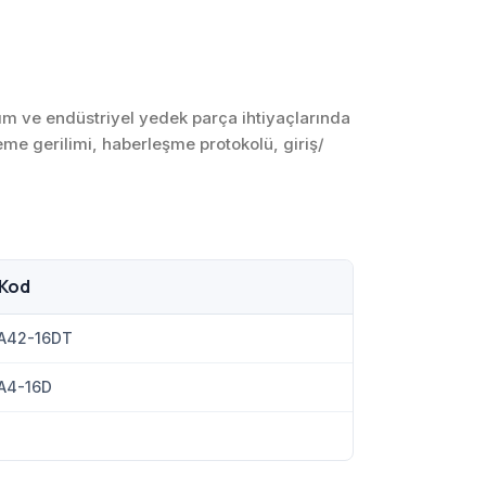
SCADA ve HMI
Sistemleri
Otomasyon Sistemleri
Tasarımı
rım ve endüstriyel yedek parça ihtiyaçlarında
leme gerilimi, haberleşme protokolü, giriş/
Robotik ve Hareket
Kontrol Sistemleri
Sensör,
Enstrümantasyon ve
Ölçüm Sistemleri
 Kod
A42-16DT
A4-16D