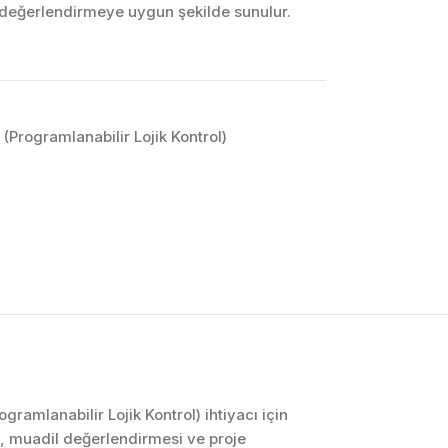
k değerlendirmeye uygun şekilde sunulur.
Programlanabilir Lojik Kontrol)
OTOMASYON VE
KONTROL SISTEMLERI
Endüstriyel Pano
İmalatı
PLC ve Otomasyon
Sistemleri
Makine Otomasyonu
ramlanabilir Lojik Kontrol) ihtiyacı için
, muadil değerlendirmesi ve proje
Proses Otomasyonu