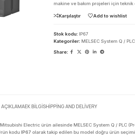
makine ve bakım projeleri için tekni
Karşılaştır
Add to wishlist
Stok kodu:
IP67
Kategoriler:
MELSEC System Q / PLC (
Share:
AÇIKLAMA
EK BILGI
SHIPPING AND DELIVERY
 Mitsubishi Electric ürün ailesinde MELSEC System Q / PLC (Prog
 Ürün kodu
IP67
olarak takip edilen bu model doğru ürün seçimi