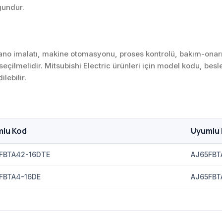
gundur.
; pano imalatı, makine otomasyonu, proses kontrolü, bakım-ona
 seçilmelidir. Mitsubishi Electric ürünleri için model kodu, bes
ilebilir.
lu Kod
Uyumlu
FBTA42-16DTE
AJ65FBT
FBTA4-16DE
AJ65FBT