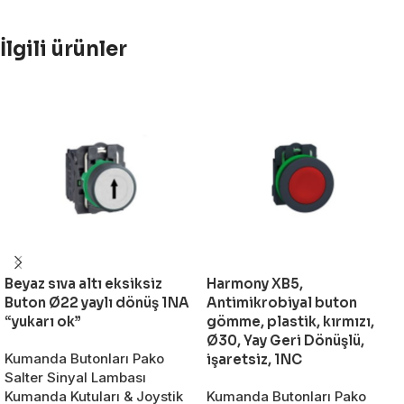
İlgili ürünler
Beyaz sıva altı eksiksiz
Harmony XB5,
Buton Ø22 yaylı dönüş 1NA
Antimikrobiyal buton
“yukarı ok”
gömme, plastik, kırmızı,
Ø30, Yay Geri Dönüşlü,
Kumanda Butonları Pako
işaretsiz, 1NC
Salter Sinyal Lambası
Kumanda Kutuları & Joystik
Kumanda Butonları Pako