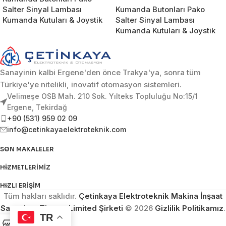
Salter Sinyal Lambası
Kumanda Butonları Pako
Kumanda Kutuları & Joystik
Salter Sinyal Lambası
Kumanda Kutuları & Joystik
Sanayinin kalbi Ergene'den önce Trakya'ya, sonra tüm
Türkiye'ye nitelikli, inovatif otomasyon sistemleri.
Velimeşe OSB Mah. 210 Sok. Yılteks Topluluğu No:15/1
Ergene, Tekirdağ
+90 (531) 959 02 09
info@cetinkayaelektroteknik.com
SON MAKALELER
HIZMETLERIMIZ
HIZLI ERIŞIM
Tüm hakları saklıdır.
Çetinkaya Elektroteknik Makina İnşaat
Sanayi ve Ticaret Limited Şirketi
© 2026
Gizlilik Politikamız
.
TR