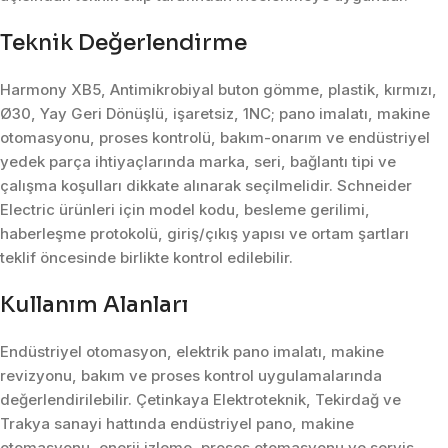
Teknik Değerlendirme
Harmony XB5, Antimikrobiyal buton gömme, plastik, kırmızı,
Ø30, Yay Geri Dönüşlü, işaretsiz, 1NC; pano imalatı, makine
otomasyonu, proses kontrolü, bakım-onarım ve endüstriyel
yedek parça ihtiyaçlarında marka, seri, bağlantı tipi ve
çalışma koşulları dikkate alınarak seçilmelidir. Schneider
Electric ürünleri için model kodu, besleme gerilimi,
haberleşme protokolü, giriş/çıkış yapısı ve ortam şartları
teklif öncesinde birlikte kontrol edilebilir.
Kullanım Alanları
Endüstriyel otomasyon, elektrik pano imalatı, makine
revizyonu, bakım ve proses kontrol uygulamalarında
değerlendirilebilir. Çetinkaya Elektroteknik, Tekirdağ ve
Trakya sanayi hattında endüstriyel pano, makine
otomasyonu, enerji izleme, proses otomasyonu ve servis