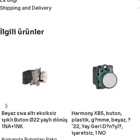
Ek bilgi
Shipping and Delivery
İlgili ürünler
Beyaz sıva altı eksiksiz
Harmony XB5, buton,
ışıklı Buton Ø22 yaylı dönüş
plastik, g?mme, beyaz, ?
1NA+1NK
˜22, Yay Geri D?n?şl?,
işaretsiz, 1 NO
Kumanda Butonları Pako