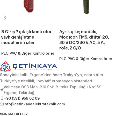
8 Giriş 2 çıkışlı kontrolör
Ayrık çıkış modülü,
yaylı genişletme
Modicon TM5, dijital 2O,
modüllerini izler
30 V DC/230 V AC, 5 A,
röle, 2 C/O
PLC PAC & Diğer Kontrolörler
PLC PAC & Diğer Kontrolörler
Sanayinin kalbi Ergene'den önce Trakya'ya, sonra tüm
Türkiye'ye nitelikli, inovatif otomasyon sistemleri.
Velimeşe OSB Mah. 210 Sok. Yılteks Topluluğu No:15/1
Ergene, Tekirdağ
+90 (531) 959 02 09
info@cetinkayaelektroteknik.com
SON MAKALELER