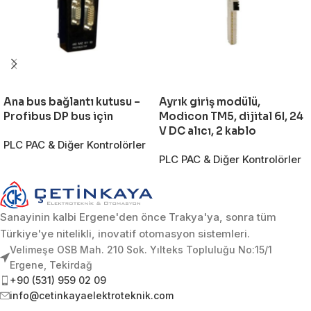
Ana bus bağlantı kutusu –
Ayrık giriş modülü,
Profibus DP bus için
Modicon TM5, dijital 6I, 24
V DC alıcı, 2 kablo
PLC PAC & Diğer Kontrolörler
PLC PAC & Diğer Kontrolörler
Sanayinin kalbi Ergene'den önce Trakya'ya, sonra tüm
Türkiye'ye nitelikli, inovatif otomasyon sistemleri.
Velimeşe OSB Mah. 210 Sok. Yılteks Topluluğu No:15/1
Ergene, Tekirdağ
+90 (531) 959 02 09
info@cetinkayaelektroteknik.com