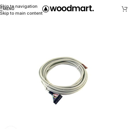
Skip to navigation
MENÜ
Skip to main content