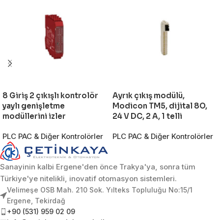
8 Giriş 2 çıkışlı kontrolör
Ayrık çıkış modülü,
yaylı genişletme
Modicon TM5, dijital 8O,
modüllerini izler
24 V DC, 2 A, 1 telli
PLC PAC & Diğer Kontrolörler
PLC PAC & Diğer Kontrolörler
Sanayinin kalbi Ergene'den önce Trakya'ya, sonra tüm
Türkiye'ye nitelikli, inovatif otomasyon sistemleri.
Velimeşe OSB Mah. 210 Sok. Yılteks Topluluğu No:15/1
Ergene, Tekirdağ
+90 (531) 959 02 09