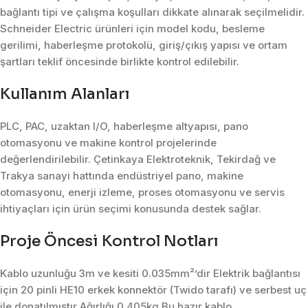
bağlantı tipi ve çalışma koşulları dikkate alınarak seçilmelidir.
Schneider Electric ürünleri için model kodu, besleme
gerilimi, haberleşme protokolü, giriş/çıkış yapısı ve ortam
şartları teklif öncesinde birlikte kontrol edilebilir.
Kullanım Alanları
PLC, PAC, uzaktan I/O, haberleşme altyapısı, pano
otomasyonu ve makine kontrol projelerinde
değerlendirilebilir. Çetinkaya Elektroteknik, Tekirdağ ve
Trakya sanayi hattında endüstriyel pano, makine
otomasyonu, enerji izleme, proses otomasyonu ve servis
ihtiyaçları için ürün seçimi konusunda destek sağlar.
Proje Öncesi Kontrol Notları
Kablo uzunluğu 3m ve kesiti 0.035mm²’dir Elektrik bağlantısı
için 20 pinli HE10 erkek konnektör (Twido tarafı) ve serbest uç
ile donatılmıştır Ağırlığı 0.405kg Bu hazır kablo,