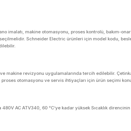
pano imalatı, makine otomasyonu, proses kontrolü, bakım-onar
k seçilmelidir. Schneider Electric ürünleri için model kodu, bes
ilebilir.
r ve makine revizyonu uygulamalarında tercih edilebilir. Çetin
 proses otomasyonu ve servis ihtiyaçları için ürün seçimi kon
80V AC ATV340, 60 °C’ye kadar yüksek Sıcaklık direncinin ge