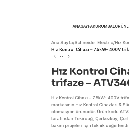
ANASAYFA
KURUMSAL
ÜRÜNL
Ana Sayfa
/
Schneider Electric
/
Hız Ko
Hız Kontrol Cihazı – 7.5kW- 400V tr
Hız Kontrol Cih
trifaze – ATV34
Hız Kontrol Cihazı – 7.5kW- 400V tri
markasının Hız Kontrol Cihazları & S
otomasyon ürünüdür. Ürün kodu ATV3
tarafından Tekirdağ, Çerkezköy, Çor
bakım projeleri için teknik değerlen