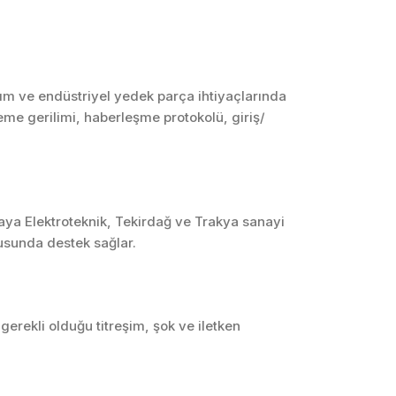
SCADA ve HMI
Sistemleri
Otomasyon Sistemleri
Tasarımı
ım ve endüstriyel yedek parça ihtiyaçlarında
leme gerilimi, haberleşme protokolü, giriş/
Robotik ve Hareket
Kontrol Sistemleri
Sensör,
Enstrümantasyon ve
Ölçüm Sistemleri
kaya Elektroteknik, Tekirdağ ve Trakya sanayi
usunda destek sağlar.
rekli olduğu titreşim, şok ve iletken