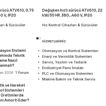
ürücü ATV610, 0.75
Değişken hızlı sürücü ATV610, 22
 V, IP20
kW/30 HP, 380…460 V, IP20
ları & Sürücüler
Hız Kontrol Cihazları & Sürücüler
HIZMETLERIMIZ
asyon Sistemi
Otomasyon ve Kontrol Sistemleri
ımında Teknik
Enerji ve Verimlilik Sistemleri
ame Nasıl
Servis, Yazılım ve Tedarik
lanmalı?
Endüstriyel Pano İmalatı
san 2026
1 Yorum
PLC ve Otomasyon Sistemleri
Makine Bakım ve Teknik Servis
ik ve Hareket
ol Sistemleri
 Üretimlerde
ni Amorti Eder?