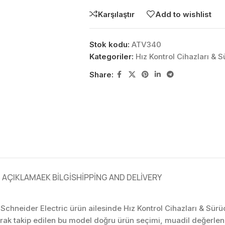
Karşılaştır
Add to wishlist
Stok kodu:
ATV340
Kategoriler:
Hız Kontrol Cihazları & S
Share:
AÇIKLAMA
EK BILGI
SHIPPING AND DELIVERY
 Schneider Electric ürün ailesinde Hız Kontrol Cihazları & Sürüc
rak takip edilen bu model doğru ürün seçimi, muadil değerle