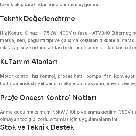
teknik ekip tarafından incelenmeye uygundur.
Teknik Değerlendirme
Hız Kontrol Cihazı – 7.5kW- 400V trifaze – ATV340 Ethernet; 
marka, seri, bağlantı tipi ve çalışma koşulları dikkate alınara
çıkış yapısı ve ortam şartları teklif öncesinde birlikte kontrol ed
Kullanım Alanları
Motor kontrol, hız kontrol, proses hattı, pompa, fan, konveyö
hattında endüstriyel pano, makine otomasyonu, enerji izleme,
Proje Öncesi Kontrol Notları
Anma gücü maksimum 7.5kW / 10hp ve anma gerilimi 380V ila 4
olmayan toz gibi zorlu ortamlar için uygulamaların iht.
Stok ve Teknik Destek