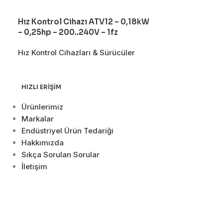
Hız Kontrol Cihazı ATV12 – 0,18kW
Hız Kontrol C
– 0,25hp – 200..240V – 1fz
0.18kW – 200
kompakt tip
Hız Kontrol Cihazları & Sürücüler
Hız Kontrol Cih
HIZLI ERIŞIM
Ürünlerimiz
Markalar
Endüstriyel Ürün Tedariği
Hakkımızda
Sıkça Sorulan Sorular
İletişim