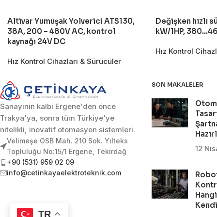
Altivar Yumuşak Yolverici ATS130,
Değişken hızlı s
38A, 200 – 480V AC, kontrol
kW/1HP, 380…460
kaynağı 24V DC
Hız Kontrol Cihaz
Hız Kontrol Cihazları & Sürücüler
SON MAKALELER
Otom
Sanayinin kalbi Ergene'den önce
Tasar
Trakya'ya, sonra tüm Türkiye'ye
Şartn
nitelikli, inovatif otomasyon sistemleri.
Hazır
Velimeşe OSB Mah. 210 Sok. Yılteks
12 Ni
Topluluğu No:15/1 Ergene, Tekirdağ
+90 (531) 959 02 09
info@cetinkayaelektroteknik.com
Robot
Kontr
Hangi
Kendi
TR