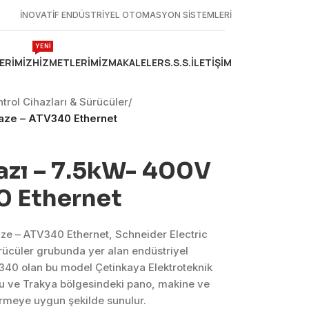
İNOVATİF ENDÜSTRİYEL OTOMASYON SİSTEMLERİ
YENİ
ERIMIZ
HIZMETLERIMIZ
MAKALELER
S.S.S.
İLETIŞIM
ntrol Cihazları & Sürücüler
/
ifaze – ATV340 Ethernet
azı – 7.5kW- 400V
0 Ethernet
faze – ATV340 Ethernet, Schneider Electric
ürücüler grubunda yer alan endüstriyel
40 olan bu model Çetinkaya Elektroteknik
lu ve Trakya bölgesindeki pano, makine ve
dirmeye uygun şekilde sunulur.