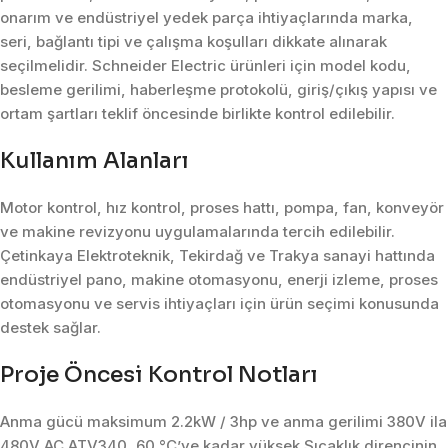
onarım ve endüstriyel yedek parça ihtiyaçlarında marka,
seri, bağlantı tipi ve çalışma koşulları dikkate alınarak
seçilmelidir. Schneider Electric ürünleri için model kodu,
besleme gerilimi, haberleşme protokolü, giriş/çıkış yapısı ve
ortam şartları teklif öncesinde birlikte kontrol edilebilir.
Kullanım Alanları
Motor kontrol, hız kontrol, proses hattı, pompa, fan, konveyör
ve makine revizyonu uygulamalarında tercih edilebilir.
Çetinkaya Elektroteknik, Tekirdağ ve Trakya sanayi hattında
endüstriyel pano, makine otomasyonu, enerji izleme, proses
otomasyonu ve servis ihtiyaçları için ürün seçimi konusunda
destek sağlar.
Proje Öncesi Kontrol Notları
Anma gücü maksimum 2.2kW / 3hp ve anma gerilimi 380V ila
480V AC ATV340, 60 °C’ye kadar yüksek Sıcaklık direncinin