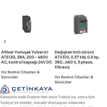
Altivar Yumuşak Yolverici
Değişken hızlı sürücü
ATS130, 38A, 200 – 480V
ATV310, 0.37 kW, 0.5 hp,
AC, kontrol kaynağı 24V DC
380…460 V, 3 phase,
filtresiz
Hız Kontrol Cihazları &
Sürücüler
Hız Kontrol Cihazları &
Sürücüler
Sanayinin kalbi Ergene'den önce Trakya'ya, sonra tüm
Türkiye'ye nitelikli, inovatif otomasyon sistemleri.