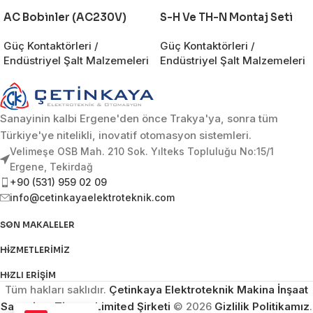
AC Bobinler (AC230V)
S-H Ve TH-N Montaj Seti
Güç Kontaktörleri /
Güç Kontaktörleri /
Endüstriyel Şalt Malzemeleri
Endüstriyel Şalt Malzemeleri
Sanayinin kalbi Ergene'den önce Trakya'ya, sonra tüm
Türkiye'ye nitelikli, inovatif otomasyon sistemleri.
Velimeşe OSB Mah. 210 Sok. Yılteks Topluluğu No:15/1
Ergene, Tekirdağ
+90 (531) 959 02 09
info@cetinkayaelektroteknik.com
SON MAKALELER
HIZMETLERIMIZ
HIZLI ERIŞIM
Tüm hakları saklıdır.
Çetinkaya Elektroteknik Makina İnşaat
Sanayi ve Ticaret Limited Şirketi
© 2026
Gizlilik Politikamız
.