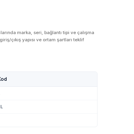
SCADA ve HMI
Sistemleri
Otomasyon Sistemleri
Tasarımı
rında marka, seri, bağlantı tipi ve çalışma
riş/çıkış yapısı ve ortam şartları teklif
Robotik ve Hareket
Kontrol Sistemleri
Sensör,
Enstrümantasyon ve
Ölçüm Sistemleri
Kod
L
IL