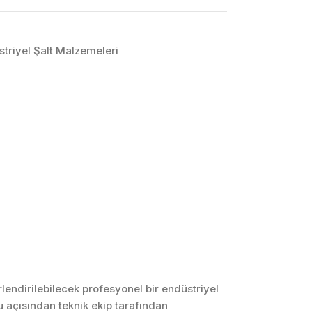
striyel Şalt Malzemeleri
OTOMASYON VE
KONTROL SISTEMLERI
Endüstriyel Pano
İmalatı
PLC ve Otomasyon
Sistemleri
Makine Otomasyonu
rlendirilebilecek profesyonel bir endüstriyel
 açısından teknik ekip tarafından
Proses Otomasyonu