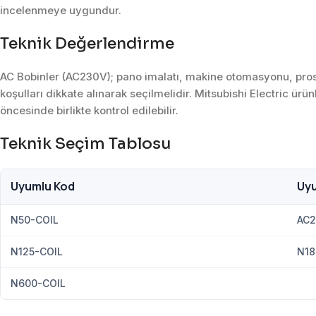
incelenmeye uygundur.
Teknik Değerlendirme
AC Bobinler (AC230V); pano imalatı, makine otomasyonu, prose
koşulları dikkate alınarak seçilmelidir. Mitsubishi Electric ürü
öncesinde birlikte kontrol edilebilir.
Teknik Seçim Tablosu
Uyumlu Kod
Uy
N50-COIL
AC2
N125-COIL
N18
N600-COIL