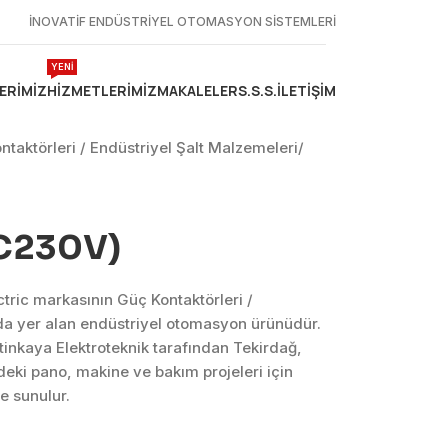
İNOVATİF ENDÜSTRİYEL OTOMASYON SİSTEMLERİ
YENİ
ERIMIZ
HIZMETLERIMIZ
MAKALELER
S.S.S.
İLETIŞIM
ntaktörleri / Endüstriyel Şalt Malzemeleri
/
AC230V)
tric markasının Güç Kontaktörleri /
da yer alan endüstriyel otomasyon ürünüdür.
nkaya Elektroteknik tarafından Tekirdağ,
eki pano, makine ve bakım projeleri için
e sunulur.