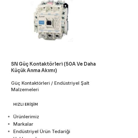
SN Güç Kontaktörleri (50A Ve Daha
SR-T Yardımc
Küçük Anma Akımı)
Güç Kontaktörle
Güç Kontaktörleri / Endüstriyel Şalt
Malzemeleri
Malzemeleri
HIZLI ERIŞIM
Ürünlerimiz
Markalar
Endüstriyel Ürün Tedariği