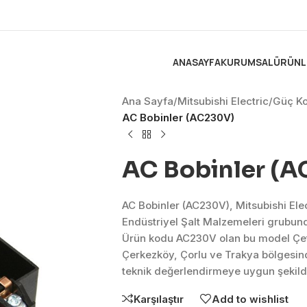
ANASAYFA
KURUMSAL
ÜRÜNL
Ana Sayfa
/
Mitsubishi Electric
/
Güç Ko
AC Bobinler (AC230V)
AC Bobinler (
AC Bobinler (AC230V), Mitsubishi Elec
Endüstriyel Şalt Malzemeleri grubun
Ürün kodu AC230V olan bu model Çeti
Çerkezköy, Çorlu ve Trakya bölgesind
teknik değerlendirmeye uygun şekild
Karşılaştır
Add to wishlist