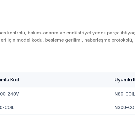
s kontrolü, bakım-onarım ve endüstriyel yedek parça ihtiyaçla
nleri için model kodu, besleme gerilimi, haberleşme protokolü, gi
umlu Kod
Uyumlu 
00-240V
N80-COI
0-COIL
N300-CO