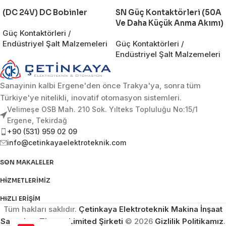
(DC 24V) DC Bobinler
SN Güç Kontaktörleri (50A
Ve Daha Küçük Anma Akımı)
Güç Kontaktörleri /
Endüstriyel Şalt Malzemeleri
Güç Kontaktörleri /
Endüstriyel Şalt Malzemeleri
Sanayinin kalbi Ergene'den önce Trakya'ya, sonra tüm
Türkiye'ye nitelikli, inovatif otomasyon sistemleri.
Velimeşe OSB Mah. 210 Sok. Yılteks Topluluğu No:15/1
Ergene, Tekirdağ
+90 (531) 959 02 09
info@cetinkayaelektroteknik.com
SON MAKALELER
HIZMETLERIMIZ
HIZLI ERIŞIM
Tüm hakları saklıdır.
Çetinkaya Elektroteknik Makina İnşaat
Sanayi ve Ticaret Limited Şirketi
© 2026
Gizlilik Politikamız
.