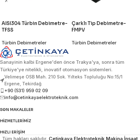
AISI304 Türbin Debimetre-
Çarklı Tip Debimetre-
TFSS
FMPV
Türbin Debimetreler
Türbin Debimetreler
Sanayinin kalbi Ergene'den önce Trakya'ya, sonra tüm
Türkiye'ye nitelikli, inovatif otomasyon sistemleri.
Velimeşe OSB Mah. 210 Sok. Yılteks Topluluğu No:15/1
Ergene, Tekirdağ
+90 (531) 959 02 09
info@cetinkayaelektroteknik.com
SON MAKALELER
HIZMETLERIMIZ
HIZLI ERIŞIM
Tüm hakları saklıdır.
Çetinkaya Elektroteknik Makina İnşaat