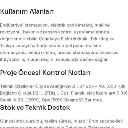
Kullanım Alanları
Endüstriyel otomasyon, elektrik pano imalatı, makine
revizyonu, bakım ve proses kontrol uygulamalarında
değerlendirilebilir. Çetinkaya Elektroteknik, Tekirdağ ve
Trakya sanayi hattında endüstriyel pano, makine
otomasyonu, enerji izleme, proses otomasyonu ve servis
ihtiyaçları için ürün seçimi konusunda destek sağlar.
Proje Öncesi Kontrol Notları
Teknik Özellikler Ölçme Aralığı-Sıvı3…37 l/dk – 40…600 l/dk
Bağlantı Ölçüsü1/2″…2″Dişli, Ops; Flanşlı Islak KısımlarAISI316
Sıcaklık-20…120°C, Ops.150°C Basınç63 Bar max.
Stok ve Teknik Destek
Güncel stok durumu, teslim süresi, muadil ürün seçenekleri
ve projeye uygunluk bilgisi için Çetinkaya Elektroteknik