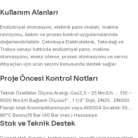
Kullanım Alanları
Endüstriyel otomasyon, elektrik pano imalatı, makine
revizyonu, bakım ve proses kontrol uygulamalarında
değerlendirilebilir. Çetinkaya Elektroteknik, Tekirdağ ve
Trakya sanayi hattında endüstriyel pano, makine
otomasyonu, enerji izleme, proses otomasyonu ve servis
ihtiyaçları için ürün seçimi konusunda destek sağlar.
Proje Öncesi Kontrol Notları
Teknik Özellikler Ölçme Aralığı-Gaz2,5 – 25 Nm3/h … 310 –
6500 Nm3/h Bağlantı Ölçüsü1″…1 1/4″ Dişli, DN25…DN300
Flanşlı Islak KısımlarAlüminyum veya AISI304 Sıcaklık-30…
80°C Basınç16 Bar (40 Bar max.) Hassasiye.
Stok ve Teknik Destek
Güncel stok durumu, teslim süresi, muadil ürün seçenekleri