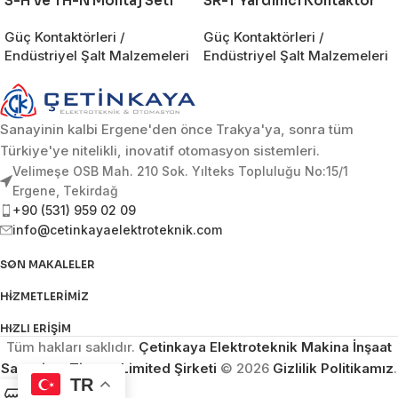
S-H Ve TH-N Montaj Seti
SR-T Yardımcı Kontaktör
Güç Kontaktörleri /
Güç Kontaktörleri /
Endüstriyel Şalt Malzemeleri
Endüstriyel Şalt Malzemeleri
Sanayinin kalbi Ergene'den önce Trakya'ya, sonra tüm
Türkiye'ye nitelikli, inovatif otomasyon sistemleri.
Velimeşe OSB Mah. 210 Sok. Yılteks Topluluğu No:15/1
Ergene, Tekirdağ
+90 (531) 959 02 09
info@cetinkayaelektroteknik.com
SON MAKALELER
HIZMETLERIMIZ
HIZLI ERIŞIM
Tüm hakları saklıdır.
Çetinkaya Elektroteknik Makina İnşaat
Sanayi ve Ticaret Limited Şirketi
© 2026
Gizlilik Politikamız
.
TR