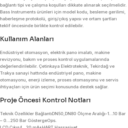
bağlantı tipi ve çalışma koşulları dikkate alınarak seçilmelidir.
Bass Instruments ürünleri için model kodu, besleme gerilimi,
haberleşme protokolü, giriş/çıkış yapısı ve ortam şartları
teklif öncesinde birlikte kontrol edilebilir.
Kullanım Alanları
Endüstriyel otomasyon, elektrik pano imalatı, makine
revizyonu, bakım ve proses kontrol uygulamalarında
değerlendirilebilir. Çetinkaya Elektroteknik, Tekirdağ ve
Trakya sanayi hattında endüstriyel pano, makine
otomasyonu, enerji izleme, proses otomasyonu ve servis
ihtiyaçları için ürün seçimi konusunda destek sağlar.
Proje Öncesi Kontrol Notları
Teknik Özellikler BağlantıDN50,DN80 Ölçme Aralığı-1…10 Bar
– 0…250 Bar GöstergeOps.
LCD Çıkış4…20 mA+HART Hassasiyet.