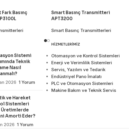
 Fark Basınç
Smart Basınç Transmitteri
SP3100L
APT3200
smitterleri
Smart Basınç Transmitterleri
HIZMETLERIMIZ
asyon Sistemi
Otomasyon ve Kontrol Sistemleri
ımında Teknik
Enerji ve Verimlilik Sistemleri
ame Nasıl
Servis, Yazılım ve Tedarik
lanmalı?
Endüstriyel Pano İmalatı
san 2026
1 Yorum
PLC ve Otomasyon Sistemleri
Makine Bakım ve Teknik Servis
ik ve Hareket
ol Sistemleri
 Üretimlerde
ni Amorti Eder?
an 2026
1 Yorum