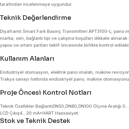
tarafından incelenmeye uygundur.
Teknik Değerlendirme
Diyaframlı Smart Fark Basınç Transmitteri APT3100-L; pano i
marka, seri, bağlantı tipi ve çalışma koşulları dikkate alınara
yapısı ve ortam şartları teklif öncesinde birlikte kontrol edilebil
Kullanım Alanları
Endüstriyel otomasyon, elektrik pano imalatı, makine revizyon
Trakya sanayi hattında endüstriyel pano, makine otomasyonu, 
Proje Öncesi Kontrol Notları
Teknik Özellikler BağlantıDN50,DN80,DN100 Ölçme Aralığ
LCD Çıkış4…20 mA+HART Hassasiyet.
Stok ve Teknik Destek