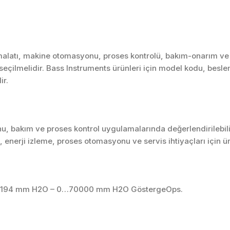
malatı, makine otomasyonu, proses kontrolü, bakım-onarım ve 
k seçilmelidir. Bass Instruments ürünleri için model kodu, besle
ir.
u, bakım ve proses kontrol uygulamalarında değerlendirilebili
enerji izleme, proses otomasyonu ve servis ihtiyaçları için 
ı 0…194 mm H2O – 0…70000 mm H2O GöstergeOps.