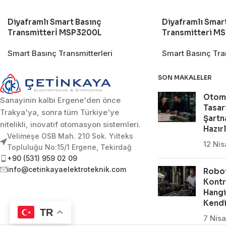
Diyaframlı Smart Basınç
Diyaframlı Smart
Transmitterİ MSP3200L
Transmitteri M
Smart Basınç Transmitterleri
Smart Basınç Tran
SON MAKALELER
Otom
Sanayinin kalbi Ergene'den önce
Tasar
Trakya'ya, sonra tüm Türkiye'ye
Şartn
nitelikli, inovatif otomasyon sistemleri.
Hazır
Velimeşe OSB Mah. 210 Sok. Yılteks
12 Ni
Topluluğu No:15/1 Ergene, Tekirdağ
+90 (531) 959 02 09
info@cetinkayaelektroteknik.com
Robot
Kontr
Hangi
Kendi
TR
7 Nis