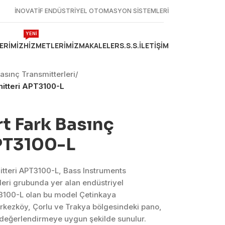
İNOVATİF ENDÜSTRİYEL OTOMASYON SİSTEMLERİ
YENİ
ERIMIZ
HIZMETLERIMIZ
MAKALELER
S.S.S.
İLETIŞIM
asınç Transmitterleri
/
mitteri APT3100-L
t Fark Basınç
PT3100-L
itteri APT3100-L, Bass Instruments
eri grubunda yer alan endüstriyel
3100-L olan bu model Çetinkaya
erkezköy, Çorlu ve Trakya bölgesindeki pano,
k değerlendirmeye uygun şekilde sunulur.