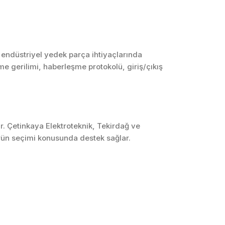
SCADA ve HMI
Sistemleri
Otomasyon Sistemleri
Tasarımı
endüstriyel yedek parça ihtiyaçlarında
me gerilimi, haberleşme protokolü, giriş/çıkış
Robotik ve Hareket
Kontrol Sistemleri
Sensör,
Enstrümantasyon ve
Ölçüm Sistemleri
r. Çetinkaya Elektroteknik, Tekirdağ ve
ürün seçimi konusunda destek sağlar.