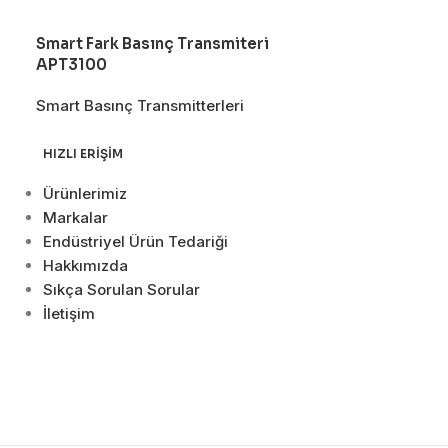
Smart Fark Basınç Transmiteri
Smart Fark Ba
APT3100
MSP3100
Smart Basınç Transmitterleri
Smart Basınç T
HIZLI ERIŞIM
Ürünlerimiz
Markalar
Endüstriyel Ürün Tedariği
Hakkımızda
Sıkça Sorulan Sorular
İletişim