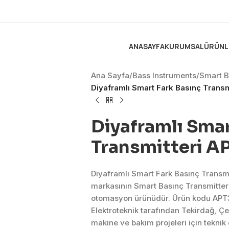
ANASAYFA
KURUMSAL
ÜRÜNL
Ana Sayfa
/
Bass Instruments
/
Smart B
Diyaframlı Smart Fark Basınç Trans
Diyaframlı Smar
Transmitteri A
Diyaframlı Smart Fark Basınç Transm
markasının Smart Basınç Transmitterl
otomasyon ürünüdür. Ürün kodu APT
Elektroteknik tarafından Tekirdağ, Ç
makine ve bakım projeleri için tekni