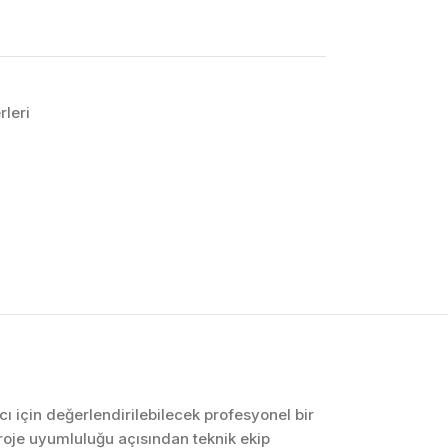
rleri
OTOMASYON VE
KONTROL SISTEMLERI
Endüstriyel Pano
İmalatı
PLC ve Otomasyon
Sistemleri
Makine Otomasyonu
cı için değerlendirilebilecek profesyonel bir
roje uyumluluğu açısından teknik ekip
Proses Otomasyonu