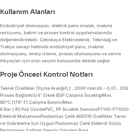
Kullanım Alanları
Endüstriyel otomasyon, elektrik pano imalatı, makine
revizyonu, bakım ve proses kontrol uygulamalarında
değerlendirilebilir. Çetinkaya Elektroteknik, Tekirdağ ve
Trakya sanayi hattında endüstriyel pano, makine
otomasyonu, enerji izleme, proses otomasyonu ve servis
ihtiyaçları için ürün seçimi konusunda destek sağlar.
Proje Öncesi Kontrol Notları
Teknik Özellikler Ölçme Aralığı0,1…2000 mikroS – 0,01…20S
Proses Bağlantı3/4″ Erkek BSP Çalışma SıcaklığıMax.
80°C (176° F) Çalışma BasıncıMax.
6 Bar ( 85 Psi) GövdePVC, PP Sıcaklık SensörüPT100-PT1000
Elektrot MalzemesiPaslanmaz Çelik AISI316 Özellikler Tarım
ve Gübreleme İçin Uygun Paslanmaz Çelik Elektrot Güçlü
Performans Sağlam Sensör Gövdesi Bass.