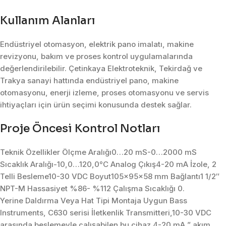
Kullanım Alanları
Endüstriyel otomasyon, elektrik pano imalatı, makine
revizyonu, bakım ve proses kontrol uygulamalarında
değerlendirilebilir. Çetinkaya Elektroteknik, Tekirdağ ve
Trakya sanayi hattında endüstriyel pano, makine
otomasyonu, enerji izleme, proses otomasyonu ve servis
ihtiyaçları için ürün seçimi konusunda destek sağlar.
Proje Öncesi Kontrol Notları
Teknik Özellikler Ölçme Aralığı0…20 mS-0…2000 mS
Sıcaklık Aralığı-10,0…120,0°C Analog Çıkış4-20 mA İzole, 2
Telli Besleme10-30 VDC Boyut105x95x58 mm Bağlantı1 1/2″
NPT-M Hassasiyet %86- %112 Çalışma Sıcaklığı 0.
Yerine Daldırma Veya Hat Tipi Montaja Uygun Bass
Instruments, C630 serisi İletkenlik Transmitteri,10-30 VDC
arasında beslemeyle çalışabilen bu cihaz 4-20 mA ” akım