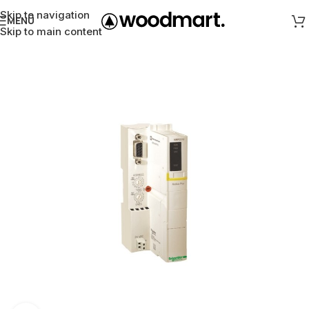
Skip to navigation
MENÜ
Skip to main content