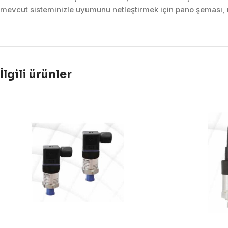
mevcut sisteminizle uyumunu netleştirmek için pano şeması, m
İlgili ürünler