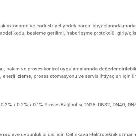
kım-onarım ve endüstriyel yedek parça ihtiyaçlarında marka, s
model kodu, besleme gerilimi, haberleşme protokolü, giriş/çıkış
u, bakım ve proses kontrol uygulamalarında değerlendirilebili
enerji izleme, proses otomasyonu ve servis ihtiyaçları için 
0.3% / 0.2% / 0.1% Proses Bağlantısı DN25, DN32, DN40, DN50
projeye uygunluk bilgisi için Çetinkaya Elektroteknik uzman ek