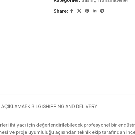
Kategoriler:
Basınç Transmitterleri
Share:
AÇIKLAMA
EK BILGI
SHIPPING AND DELIVERY
leri ihtiyacı için değerlendirilebilecek profesyonel bir endüs
mesi ve proje uyumluluğu açısından teknik ekip tarafından in