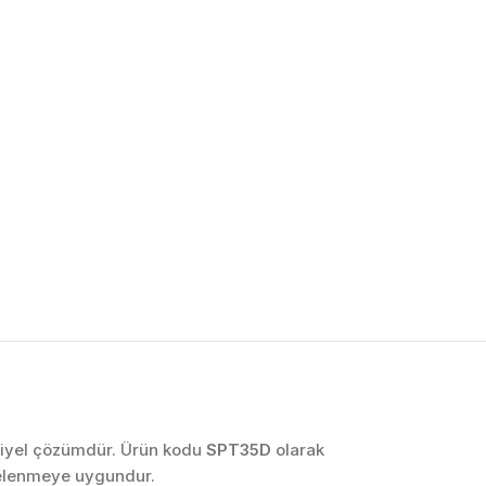
OTOMASYON VE
KONTROL SISTEMLERI
Endüstriyel Pano
İmalatı
PLC ve Otomasyon
Sistemleri
Makine Otomasyonu
triyel çözümdür. Ürün kodu
SPT35D
olarak
celenmeye uygundur.
Proses Otomasyonu