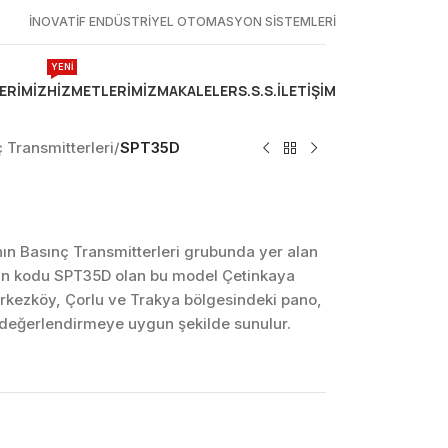
İNOVATİF ENDÜSTRİYEL OTOMASYON SİSTEMLERİ
YENİ
ERIMIZ
HIZMETLERIMIZ
MAKALELER
S.S.S.
İLETIŞIM
 Transmitterleri
/
SPT35D
n Basınç Transmitterleri grubunda yer alan
ün kodu SPT35D olan bu model Çetinkaya
erkezköy, Çorlu ve Trakya bölgesindeki pano,
k değerlendirmeye uygun şekilde sunulur.