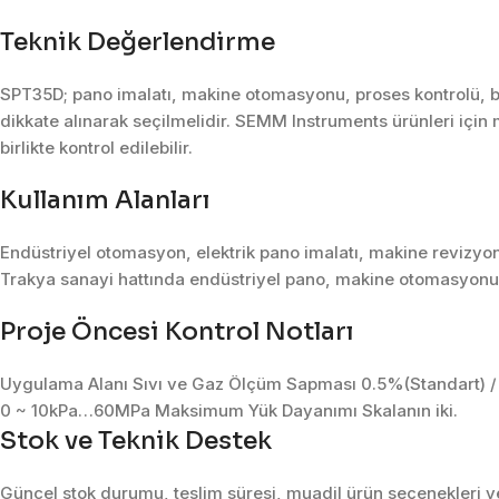
Teknik Değerlendirme
SPT35D; pano imalatı, makine otomasyonu, proses kontrolü, ba
dikkate alınarak seçilmelidir. SEMM Instruments ürünleri için 
birlikte kontrol edilebilir.
Kullanım Alanları
Endüstriyel otomasyon, elektrik pano imalatı, makine revizyon
Trakya sanayi hattında endüstriyel pano, makine otomasyonu, 
Proje Öncesi Kontrol Notları
Uygulama Alanı Sıvı ve Gaz Ölçüm Sapması 0.5%(Standart) / 
0 ~ 10kPa…60MPa Maksimum Yük Dayanımı Skalanın iki.
Stok ve Teknik Destek
Güncel stok durumu, teslim süresi, muadil ürün seçenekleri ve 