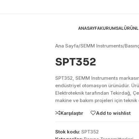
ANASAYFA
KURUMSAL
ÜRÜNL
Ana Sayfa
/
SEMM Instruments
/
Basınç
SPT352
SPT352, SEMM Instruments markasını
endüstriyel otomasyon ürünüdür. Ür
Elektroteknik tarafından Tekirdağ, Ç
makine ve bakım projeleri için tekni
Karşılaştır
Add to wishlist
Stok kodu:
SPT352