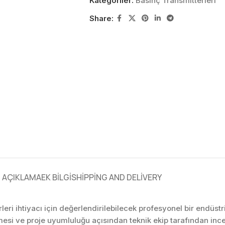
Kategoriler:
Basınç Transmitterleri
Share:
AÇIKLAMA
EK BILGI
SHIPPING AND DELIVERY
eri ihtiyacı için değerlendirilebilecek profesyonel bir endüs
mesi ve proje uyumluluğu açısından teknik ekip tarafından in