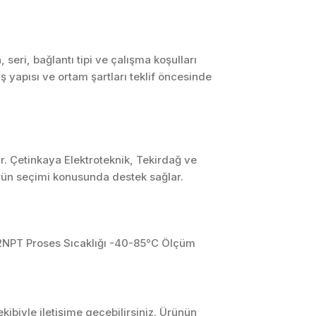
SCADA ve HMI
Sistemleri
Otomasyon Sistemleri
ri, bağlantı tipi ve çalışma koşulları
Tasarımı
 yapısı ve ortam şartları teklif öncesinde
Robotik ve Hareket
Kontrol Sistemleri
Sensör,
Enstrümantasyon ve
Ölçüm Sistemleri
r. Çetinkaya Elektroteknik, Tekirdağ ve
ürün seçimi konusunda destek sağlar.
/2NPT Proses Sıcaklığı -40-85°C Ölçüm
ibiyle iletişime geçebilirsiniz. Ürünün