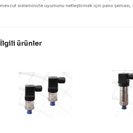
mevcut sisteminizle uyumunu netleştirmek için pano şeması, m
İlgili ürünler