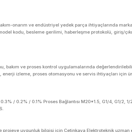
ım-onarım ve endüstriyel yedek parça ihtiyaçlarında marka, se
model kodu, besleme gerilimi, haberleşme protokolü, giriş/çıkış
u, bakım ve proses kontrol uygulamalarında değerlendirilebili
enerji izleme, proses otomasyonu ve servis ihtiyaçları için 
0.3% / 0.2% / 0.1% Proses Bağlantısı M20*1.5, G1/4, G1/2, 1
S.
projeye uygunluk bilgisi için Çetinkaya Elektroteknik uzman ek