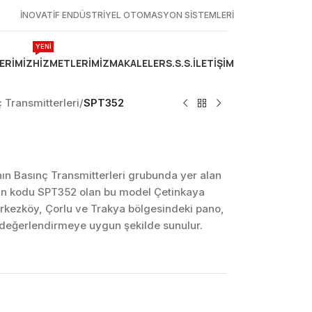
İNOVATİF ENDÜSTRİYEL OTOMASYON SİSTEMLERİ
YENİ
ERIMIZ
HIZMETLERIMIZ
MAKALELER
S.S.S.
İLETIŞIM
 Transmitterleri
/
SPT352
n Basınç Transmitterleri grubunda yer alan
ün kodu SPT352 olan bu model Çetinkaya
erkezköy, Çorlu ve Trakya bölgesindeki pano,
k değerlendirmeye uygun şekilde sunulur.