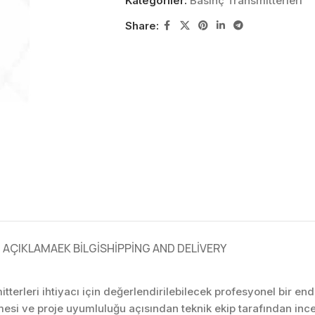
Kategoriler:
Basınç Transmitterleri
Share:
AÇIKLAMA
EK BILGI
SHIPPING AND DELIVERY
terleri ihtiyacı için değerlendirilebilecek profesyonel bir e
mesi ve proje uyumluluğu açısından teknik ekip tarafından in