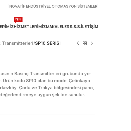
İNOVATİF ENDÜSTRİYEL OTOMASYON SİSTEMLERİ
YENİ
ERIMIZ
HIZMETLERIMIZ
MAKALELER
S.S.S.
İLETIŞIM
 Transmitterleri
/
SP10 SERİSİ
sının Basınç Transmitterleri grubunda yer
. Ürün kodu SP10 olan bu model Çetinkaya
erkezköy, Çorlu ve Trakya bölgesindeki pano,
k değerlendirmeye uygun şekilde sunulur.