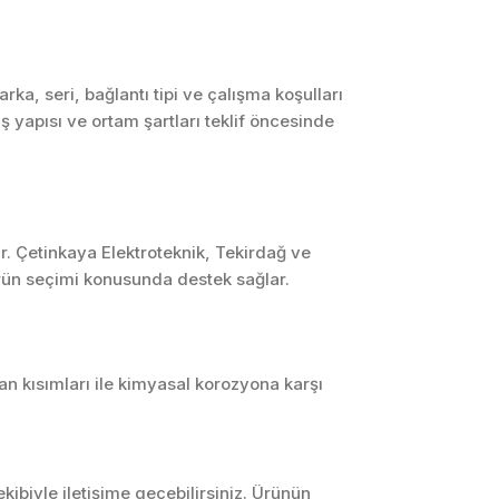
SCADA ve HMI
Sistemleri
Otomasyon Sistemleri
a, seri, bağlantı tipi ve çalışma koşulları
Tasarımı
 yapısı ve ortam şartları teklif öncesinde
Robotik ve Hareket
Kontrol Sistemleri
Sensör,
Enstrümantasyon ve
Ölçüm Sistemleri
r. Çetinkaya Elektroteknik, Tekirdağ ve
ürün seçimi konusunda destek sağlar.
nan kısımları ile kimyasal korozyona karşı
ibiyle iletişime geçebilirsiniz. Ürünün