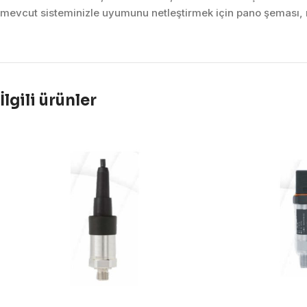
mevcut sisteminizle uyumunu netleştirmek için pano şeması, m
İlgili ürünler