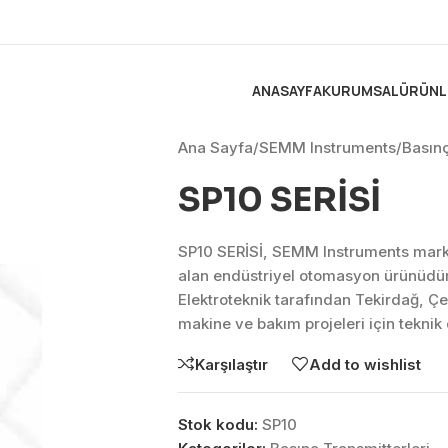
ANASAYFA
KURUMSAL
ÜRÜNL
Ana Sayfa
/
SEMM Instruments
/
Basınç
SP10 SERİSİ
SP10 SERİSİ, SEMM Instruments marka
alan endüstriyel otomasyon ürünüdür
Elektroteknik tarafından Tekirdağ, Ç
makine ve bakım projeleri için tekni
Karşılaştır
Add to wishlist
Stok kodu:
SP10