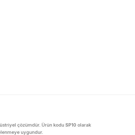
OTOMASYON VE
KONTROL SISTEMLERI
Endüstriyel Pano
İmalatı
PLC ve Otomasyon
Sistemleri
Makine Otomasyonu
ndüstriyel çözümdür. Ürün kodu
SP10
olarak
celenmeye uygundur.
Proses Otomasyonu