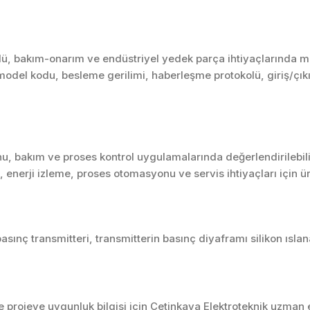
, bakım-onarım ve endüstriyel yedek parça ihtiyaçlarında mark
model kodu, besleme gerilimi, haberleşme protokolü, giriş/çıkış
u, bakım ve proses kontrol uygulamalarında değerlendirilebili
enerji izleme, proses otomasyonu ve servis ihtiyaçları için 
basınç transmitteri, transmitterin basınç diyaframı silikon ısla
projeye uygunluk bilgisi için Çetinkaya Elektroteknik uzman ek