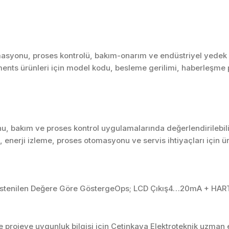
asyonu, proses kontrolü, bakım-onarım ve endüstriyel yedek pa
ments ürünleri için model kodu, besleme gerilimi, haberleşme pr
u, bakım ve proses kontrol uygulamalarında değerlendirilebili
enerji izleme, proses otomasyonu ve servis ihtiyaçları için 
stenilen Değere Göre GöstergeOps; LCD Çıkış4…20mA + HART,
projeye uygunluk bilgisi için Çetinkaya Elektroteknik uzman ek