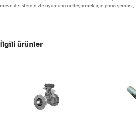
mevcut sisteminizle uyumunu netleştirmek için pano şeması, m
İlgili ürünler