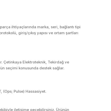
SCADA ve HMI
Sistemleri
Otomasyon Sistemleri
Tasarımı
rça ihtiyaçlarında marka, seri, bağlantı tipi
otokolü, giriş/çıkış yapısı ve ortam şartları
Robotik ve Hareket
Kontrol Sistemleri
Sensör,
Enstrümantasyon ve
Ölçüm Sistemleri
r. Çetinkaya Elektroteknik, Tekirdağ ve
ürün seçimi konusunda destek sağlar.
 (Ops; Pulse) Hassasiyet.
ibiyle iletişime geçebilirsiniz. Ürünün