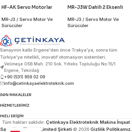
HF-AK Servo Motorlar
MR-J3W Dahili 2 Eksenli
MR-J3 / Servo Motor Ve
MR-J3 / Servo Motor Ve
Sürücüler
Sürücüler
Sanayinin kalbi Ergene'den önce Trakya'ya, sonra tüm
Türkiye'ye nitelikli, inovatif otomasyon sistemleri.
Velimeşe OSB Mah. 210 Sok. Yılteks Topluluğu No:15/1
Ergene, Tekirdağ
+90 (531) 959 02 09
info@cetinkayaelektroteknik.com
SON MAKALELER
HIZMETLERIMIZ
HIZLI ERIŞIM
Tüm hakları saklıdır.
Çetinkaya Elektroteknik Makina İnşaat
Sanayi ve Ticaret Limited Şirketi
© 2026
Gizlilik Politikamız
.