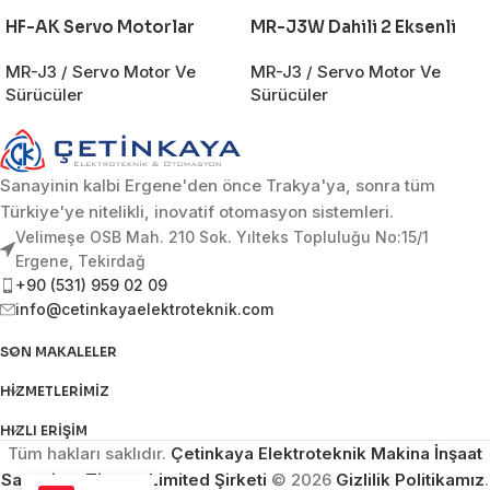
HF-AK Servo Motorlar
MR-J3W Dahili 2 Eksenli
MR-J3 / Servo Motor Ve
MR-J3 / Servo Motor Ve
Sürücüler
Sürücüler
Sanayinin kalbi Ergene'den önce Trakya'ya, sonra tüm
Türkiye'ye nitelikli, inovatif otomasyon sistemleri.
Velimeşe OSB Mah. 210 Sok. Yılteks Topluluğu No:15/1
Ergene, Tekirdağ
+90 (531) 959 02 09
info@cetinkayaelektroteknik.com
SON MAKALELER
HIZMETLERIMIZ
HIZLI ERIŞIM
Tüm hakları saklıdır.
Çetinkaya Elektroteknik Makina İnşaat
Sanayi ve Ticaret Limited Şirketi
© 2026
Gizlilik Politikamız
.