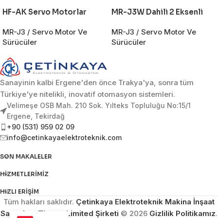
HF-AK Servo Motorlar
MR-J3W Dahili 2 Eksenli
MR-J3 / Servo Motor Ve
MR-J3 / Servo Motor Ve
Sürücüler
Sürücüler
Sanayinin kalbi Ergene'den önce Trakya'ya, sonra tüm
Türkiye'ye nitelikli, inovatif otomasyon sistemleri.
Velimeşe OSB Mah. 210 Sok. Yılteks Topluluğu No:15/1
Ergene, Tekirdağ
+90 (531) 959 02 09
info@cetinkayaelektroteknik.com
SON MAKALELER
HIZMETLERIMIZ
HIZLI ERIŞIM
Tüm hakları saklıdır.
Çetinkaya Elektroteknik Makina İnşaat
Sanayi ve Ticaret Limited Şirketi
© 2026
Gizlilik Politikamız
.