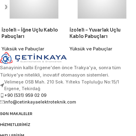
İzoleli – İğne Uçlu Kablo
İzoleli – Yuvarlak Uçlu
Pabuçları
Kablo Pabuçları
Yüksük ve Pabuçlar
Yüksük ve Pabuçlar
Sanayinin kalbi Ergene'den önce Trakya'ya, sonra tüm
Türkiye'ye nitelikli, inovatif otomasyon sistemleri.
Velimeşe OSB Mah. 210 Sok. Yılteks Topluluğu No:15/1
Ergene, Tekirdağ
+90 (531) 959 02 09
info@cetinkayaelektroteknik.com
SON MAKALELER
HIZMETLERIMIZ
HIZLI ERIŞIM