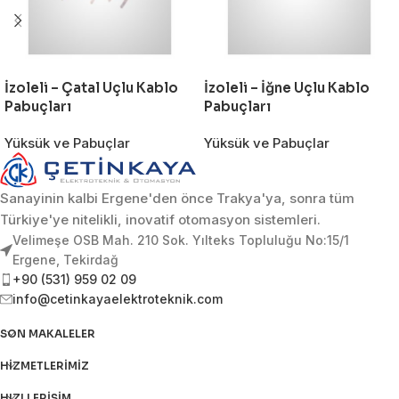
İzoleli – Çatal Uçlu Kablo
İzoleli – İğne Uçlu Kablo
Pabuçları
Pabuçları
Yüksük ve Pabuçlar
Yüksük ve Pabuçlar
Sanayinin kalbi Ergene'den önce Trakya'ya, sonra tüm
Türkiye'ye nitelikli, inovatif otomasyon sistemleri.
Velimeşe OSB Mah. 210 Sok. Yılteks Topluluğu No:15/1
Ergene, Tekirdağ
+90 (531) 959 02 09
info@cetinkayaelektroteknik.com
SON MAKALELER
HIZMETLERIMIZ
HIZLI ERIŞIM