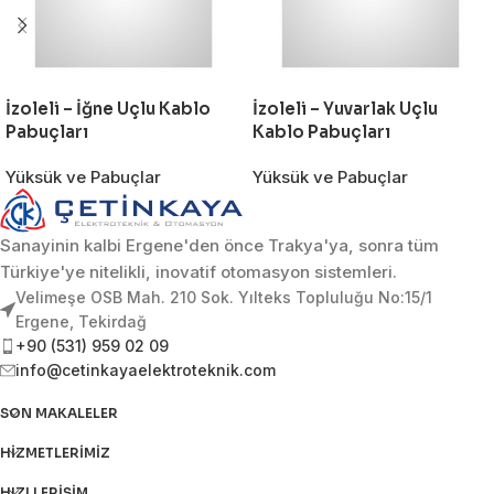
İzoleli – İğne Uçlu Kablo
İzoleli – Yuvarlak Uçlu
Pabuçları
Kablo Pabuçları
Yüksük ve Pabuçlar
Yüksük ve Pabuçlar
Sanayinin kalbi Ergene'den önce Trakya'ya, sonra tüm
Türkiye'ye nitelikli, inovatif otomasyon sistemleri.
Velimeşe OSB Mah. 210 Sok. Yılteks Topluluğu No:15/1
Ergene, Tekirdağ
+90 (531) 959 02 09
info@cetinkayaelektroteknik.com
SON MAKALELER
HIZMETLERIMIZ
HIZLI ERIŞIM