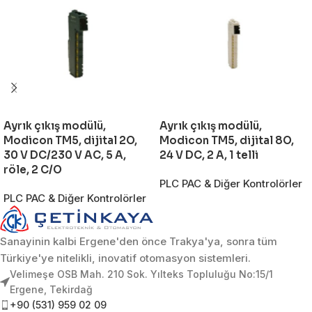
Ayrık çıkış modülü,
Ayrık çıkış modülü,
Modicon TM5, dijital 2O,
Modicon TM5, dijital 8O,
30 V DC/230 V AC, 5 A,
24 V DC, 2 A, 1 telli
röle, 2 C/O
PLC PAC & Diğer Kontrolörler
PLC PAC & Diğer Kontrolörler
Sanayinin kalbi Ergene'den önce Trakya'ya, sonra tüm
Türkiye'ye nitelikli, inovatif otomasyon sistemleri.
Velimeşe OSB Mah. 210 Sok. Yılteks Topluluğu No:15/1
Ergene, Tekirdağ
+90 (531) 959 02 09