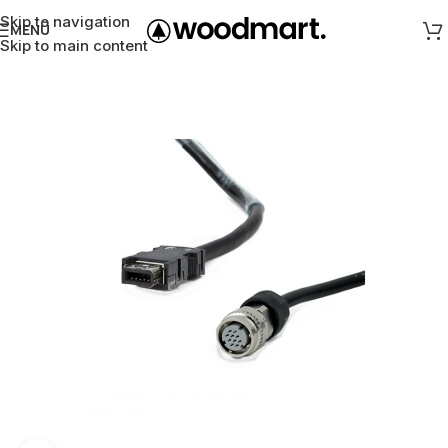
Skip to navigation
MENÜ
Skip to main content