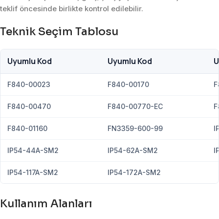
teklif öncesinde birlikte kontrol edilebilir.
Teknik Seçim Tablosu
Uyumlu Kod
Uyumlu Kod
U
F840-00023
F840-00170
F
F840-00470
F840-00770-EC
F
F840-01160
FN3359-600-99
I
IP54-44A-SM2
IP54-62A-SM2
I
IP54-117A-SM2
IP54-172A-SM2
Kullanım Alanları