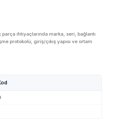
SCADA ve HMI
Sistemleri
Otomasyon Sistemleri
Tasarımı
arça ihtiyaçlarında marka, seri, bağlantı
eşme protokolü, giriş/çıkış yapısı ve ortam
Robotik ve Hareket
Kontrol Sistemleri
Sensör,
Enstrümantasyon ve
Ölçüm Sistemleri
Kod
0