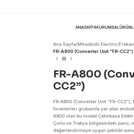
ANASAYFA
KURUMSAL
ÜRÜNL
Ana Sayfa
/
Mitsubishi Electric
/
Frekans
FR-A800 (Converter Unit “FR-CC2”)
FR-A800 (Conve
CC2”)
FR-A800 (Converter Unit “FR-CC2”), M
İnverterleri grubunda yer alan endü
A800 olan bu model Çetinkaya Elektr
Çorlu ve Trakya bölgesindeki pano, ma
değerlendirmeye uygun şekilde sunul