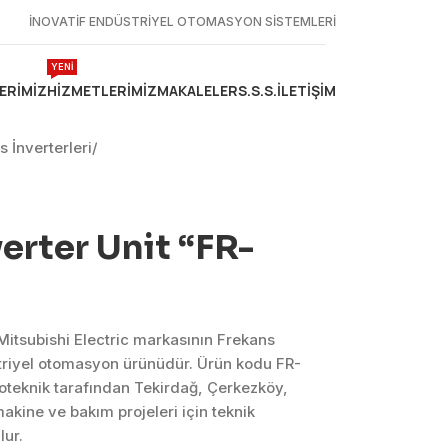
İNOVATİF ENDÜSTRİYEL OTOMASYON SİSTEMLERİ
YENİ
ERIMIZ
HIZMETLERIMIZ
MAKALELER
S.S.S.
İLETIŞIM
 İnverterleri
/
rter Unit “FR-
itsubishi Electric markasının Frekans
striyel otomasyon ürünüdür. Ürün kodu FR-
oteknik tarafından Tekirdağ, Çerkezköy,
kine ve bakım projeleri için teknik
ur.