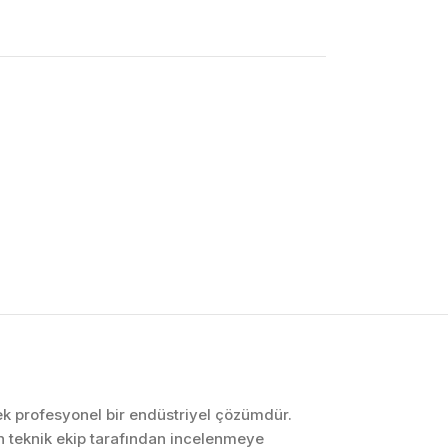
OTOMASYON VE
KONTROL SISTEMLERI
Endüstriyel Pano
İmalatı
PLC ve Otomasyon
Sistemleri
Makine Otomasyonu
ecek profesyonel bir endüstriyel çözümdür.
n teknik ekip tarafından incelenmeye
Proses Otomasyonu