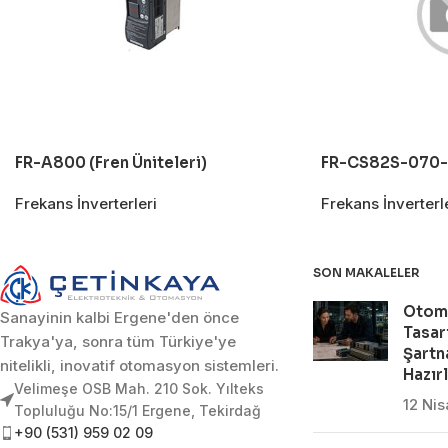
FR-A800 (Fren Üniteleri)
FR-CS82S-070
Frekans İnverterleri
Frekans İnverterl
SON MAKALELER
Otom
Sanayinin kalbi Ergene'den önce
Tasar
Trakya'ya, sonra tüm Türkiye'ye
Şartn
nitelikli, inovatif otomasyon sistemleri.
Hazır
Velimeşe OSB Mah. 210 Sok. Yılteks
12 Ni
Topluluğu No:15/1 Ergene, Tekirdağ
+90 (531) 959 02 09