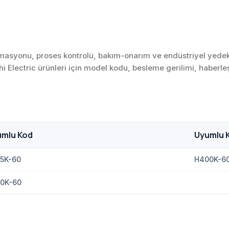
asyonu, proses kontrolü, bakım-onarım ve endüstriyel yedek p
ishi Electric ürünleri için model kodu, besleme gerilimi, haberl
umlu Kod
Uyumlu 
5K-60
H400K-6
0K-60