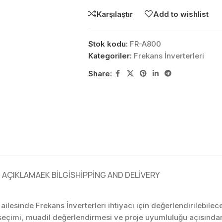
Karşılaştır
Add to wishlist
Stok kodu:
FR-A800
Kategoriler:
Frekans İnverterleri
Share:
AÇIKLAMA
EK BILGI
SHIPPING AND DELIVERY
n ailesinde Frekans İnverterleri ihtiyacı için değerlendirilebil
seçimi, muadil değerlendirmesi ve proje uyumluluğu açısında