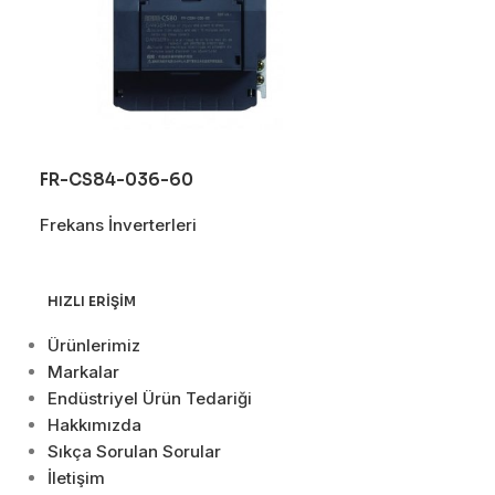
FR-CS84-036-60
FR-CS84-120
Frekans İnverterleri
Frekans İnverte
HIZLI ERIŞIM
Ürünlerimiz
Markalar
Endüstriyel Ürün Tedariği
Hakkımızda
Sıkça Sorulan Sorular
İletişim