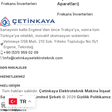
Frekans İnverterleri
Aparatları)
Frekans İnverterleri
Sanayinin kalbi Ergene'den önce Trakya'ya, sonra tüm
Türkiye'ye nitelikli, inovatif otomasyon sistemleri.
Velimeşe OSB Mah. 210 Sok. Yılteks Topluluğu No:15/1
Ergene, Tekirdağ
+90 (531) 959 02 09
info@cetinkayaelektroteknik.com
SON MAKALELER
HIZMETLERIMIZ
HIZLI ERIŞIM
Tüm hakları saklıdır.
Çetinkaya Elektroteknik Makina İnşaat
Sanayi ve Ticaret Limited Şirketi
© 2026
Gizlilik Politikamız
.
TR
Shop
Wishlist
Sepet
My account