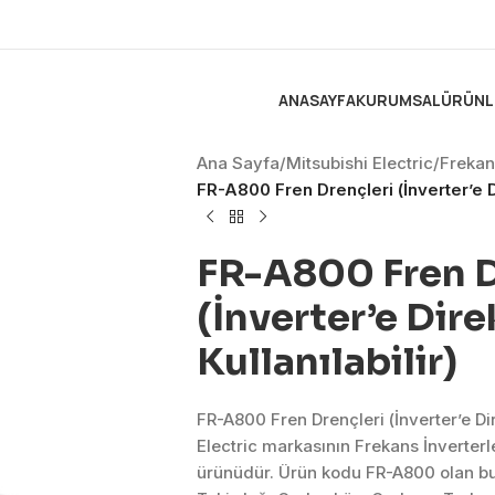
ANASAYFA
KURUMSAL
ÜRÜNL
Ana Sayfa
/
Mitsubishi Electric
/
Frekans
FR-A800 Fren Drençleri (İnverter’e Di
FR-A800 Fren D
(İnverter’e Dir
Kullanılabilir)
FR-A800 Fren Drençleri (İnverter’e Dir
Electric markasının Frekans İnverter
ürünüdür. Ürün kodu FR-A800 olan bu