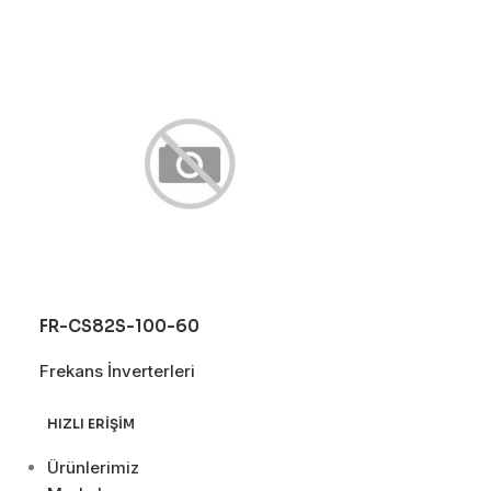
FR-CS82S-100-60
FR-CS84-03
Frekans İnverterleri
Frekans İnverte
HIZLI ERIŞIM
Ürünlerimiz