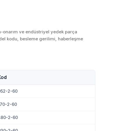
SCADA ve HMI
Sistemleri
Otomasyon Sistemleri
Tasarımı
ım-onarım ve endüstriyel yedek parça
 model kodu, besleme gerilimi, haberleşme
Robotik ve Hareket
Kontrol Sistemleri
Sensör,
Enstrümantasyon ve
Ölçüm Sistemleri
Kod
052-2-60
70-2-60
380-2-60
930-2-60