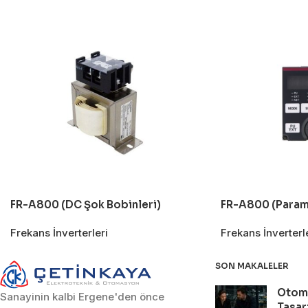
FR-A800 (DC Şok Bobinleri)
FR-A800 (Parame
Frekans İnverterleri
Frekans İnverterl
SON MAKALELER
Otom
Sanayinin kalbi Ergene'den önce
Tasar