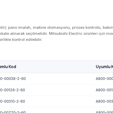
bilir); pano imalatı, makine otomasyonu, proses kontrolü, bak
dikkate alınarak seçilmelidir. Mitsubishi Electric ürünleri için
rlikte kontrol edilebilir.
umlu Kod
Uyumlu 
0-00038-2-60
A800-00
0-00126-2-60
A800-001
0-00310-2-60
A800-00
0-00770-2-60
A800-00