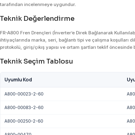
tarafından incelenmeye uygundur.
Teknik Değerlendirme
FR-A800 Fren Drençleri (İnverter’e Direk Bağlanarak Kullanıla
ihtiyaçlarında marka, seri, bağlantı tipi ve çalışma koşulları 
protokolü, giriş/çıkış yapısı ve ortam şartları teklif öncesinde bi
Teknik Seçim Tablosu
Uyumlu Kod
Uy
A800-00023-2-60
A80
A800-00083-2-60
A80
A800-00250-2-60
A80
A800-00470
A80