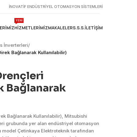
İNOVATİF ENDÜSTRİYEL OTOMASYON SİSTEMLERİ
YENİ
ERIMIZ
HIZMETLERIMIZ
MAKALELER
S.S.S.
İLETIŞIM
 İnverterleri
/
rek Bağlanarak Kullanılabilir)
rençleri
ek Bağlanarak
ek Bağlanarak Kullanılabilir), Mitsubishi
leri grubunda yer alan endüstriyel otomasyon
 model Çetinkaya Elektroteknik tarafından