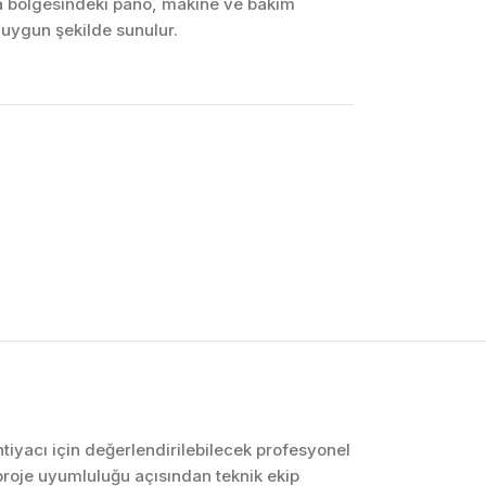
a bölgesindeki pano, makine ve bakım
 uygun şekilde sunulur.
OTOMASYON VE
KONTROL SISTEMLERI
Endüstriyel Pano
İmalatı
PLC ve Otomasyon
Sistemleri
Makine Otomasyonu
ihtiyacı için değerlendirilebilecek profesyonel
roje uyumluluğu açısından teknik ekip
Proses Otomasyonu