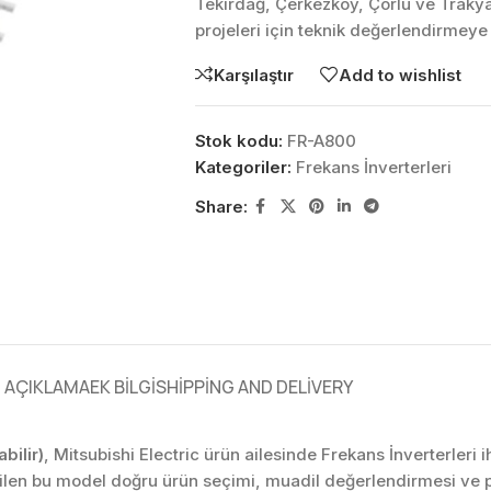
Tekirdağ, Çerkezköy, Çorlu ve Traky
projeleri için teknik değerlendirmeye
Karşılaştır
Add to wishlist
Stok kodu:
FR-A800
Kategoriler:
Frekans İnverterleri
Share:
AÇIKLAMA
EK BILGI
SHIPPING AND DELIVERY
bilir)
, Mitsubishi Electric ürün ailesinde Frekans İnverterleri 
ilen bu model doğru ürün seçimi, muadil değerlendirmesi ve p