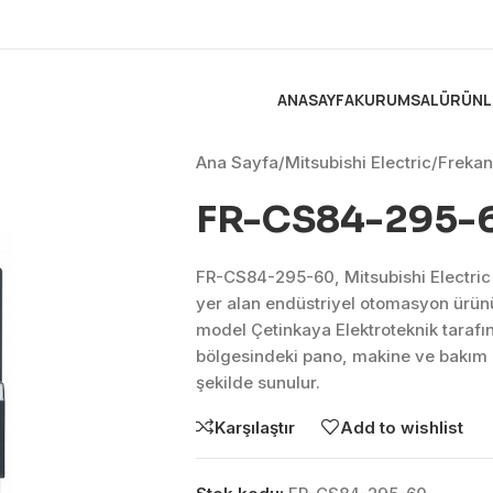
ANASAYFA
KURUMSAL
ÜRÜNL
Ana Sayfa
/
Mitsubishi Electric
/
Frekans
FR-CS84-295-
FR-CS84-295-60, Mitsubishi Electric
yer alan endüstriyel otomasyon ürü
model Çetinkaya Elektroteknik tarafı
bölgesindeki pano, makine ve bakım 
şekilde sunulur.
Karşılaştır
Add to wishlist