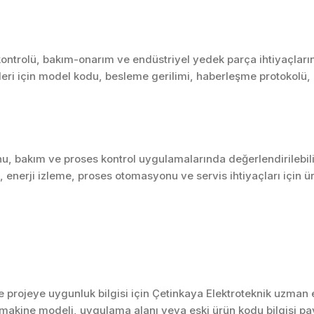
trolü, bakım-onarım ve endüstriyel yedek parça ihtiyaçlarınd
nleri için model kodu, besleme gerilimi, haberleşme protokolü, gi
u, bakım ve proses kontrol uygulamalarında değerlendirilebili
enerji izleme, proses otomasyonu ve servis ihtiyaçları için 
projeye uygunluk bilgisi için Çetinkaya Elektroteknik uzman ek
akine modeli, uygulama alanı veya eski ürün kodu bilgisi pay