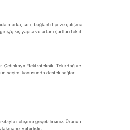
SCADA ve HMI
Sistemleri
Otomasyon Sistemleri
a marka, seri, bağlantı tipi ve çalışma
Tasarımı
riş/çıkış yapısı ve ortam şartları teklif
Robotik ve Hareket
Kontrol Sistemleri
Sensör,
Enstrümantasyon ve
Ölçüm Sistemleri
r. Çetinkaya Elektroteknik, Tekirdağ ve
ürün seçimi konusunda destek sağlar.
ibiyle iletişime geçebilirsiniz. Ürünün
laşmanız yeterlidir.