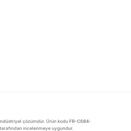
OTOMASYON VE
KONTROL SISTEMLERI
Endüstriyel Pano
İmalatı
PLC ve Otomasyon
Sistemleri
Makine Otomasyonu
ir endüstriyel çözümdür. Ürün kodu
FR-CS84-
p tarafından incelenmeye uygundur.
Proses Otomasyonu