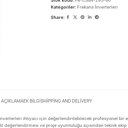
Stok kodu:
FR-CS84-295-60
Kategoriler:
Frekans İnverterleri
Share:
AÇIKLAMA
EK BILGI
SHIPPING AND DELIVERY
 İnverterleri ihtiyacı için değerlendirilebilecek profesyonel b
il değerlendirmesi ve proje uyumluluğu açısından teknik eki