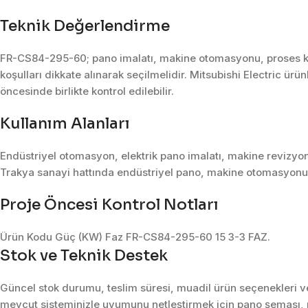
Teknik Değerlendirme
FR-CS84-295-60; pano imalatı, makine otomasyonu, proses kon
koşulları dikkate alınarak seçilmelidir. Mitsubishi Electric ürü
öncesinde birlikte kontrol edilebilir.
Kullanım Alanları
Endüstriyel otomasyon, elektrik pano imalatı, makine revizyon
Trakya sanayi hattında endüstriyel pano, makine otomasyonu, 
Proje Öncesi Kontrol Notları
Ürün Kodu Güç (KW) Faz FR-CS84-295-60 15 3-3 FAZ.
Stok ve Teknik Destek
Güncel stok durumu, teslim süresi, muadil ürün seçenekleri ve 
mevcut sisteminizle uyumunu netleştirmek için pano şeması, m