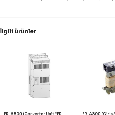
İlgili ürünler
FR-A800 (Converter Unit “FR-
FR-A800 (Giriş 