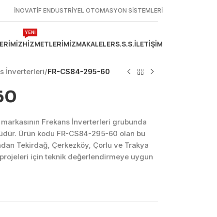
İNOVATİF ENDÜSTRİYEL OTOMASYON SİSTEMLERİ
YENİ
ERIMIZ
HIZMETLERIMIZ
MAKALELER
S.S.S.
İLETIŞIM
 İnverterleri
/
FR-CS84-295-60
60
 markasının Frekans İnverterleri grubunda
nüdür. Ürün kodu FR-CS84-295-60 olan bu
ndan Tekirdağ, Çerkezköy, Çorlu ve Trakya
projeleri için teknik değerlendirmeye uygun