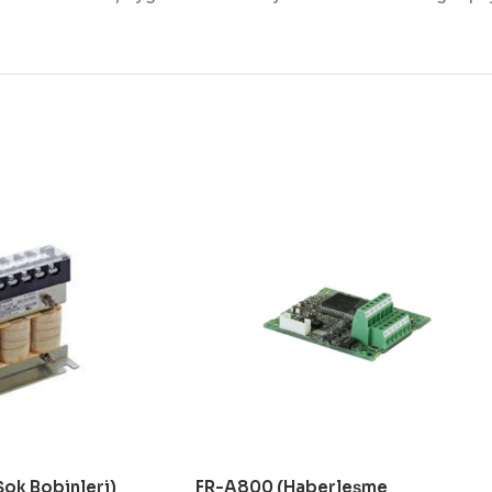
Şok Bobinleri)
FR-A800 (Haberleşme