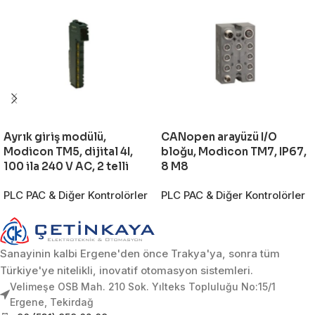
Ayrık giriş modülü,
CANopen arayüzü I/O
Modicon TM5, dijital 4I,
bloğu, Modicon TM7, IP67,
100 ila 240 V AC, 2 telli
8 M8
PLC PAC & Diğer Kontrolörler
PLC PAC & Diğer Kontrolörler
Sanayinin kalbi Ergene'den önce Trakya'ya, sonra tüm
Türkiye'ye nitelikli, inovatif otomasyon sistemleri.
Velimeşe OSB Mah. 210 Sok. Yılteks Topluluğu No:15/1
Ergene, Tekirdağ