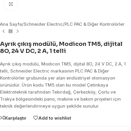
Click to enlarge
Ana Sayfa
/
Schneider Electric
/
PLC PAC & Diğer Kontrolörler
Ayrık çıkış modülü, Modicon TM5, dijital
8O, 24 V DC, 2 A, 1 telli
Ayrık çıkış modülü, Modicon TM5, dijital 8O, 24 V DC, 2 A, 1
telli, Schneider Electric markasının PLC PAC & Diğer
Kontrolörler grubunda yer alan endüstriyel otomasyon
ürünüdür. Ürün kodu TM5 olan bu model Çetinkaya
Elektroteknik tarafından Tekirdağ, Çerkezköy, Çorlu ve
Trakya bölgesindeki pano, makine ve bakım projeleri için
teknik değerlendirmeye uygun şekilde sunulur.
Karşılaştır
Add to wishlist